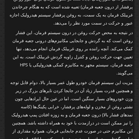
پرفشار از درون جعبه فرمان) تعبیه شده است که به هنگام چرخاندن
غربیلک فرمان به یک سمت، به روغن پرفشار سیستم هیدرولیک اجازه
عبور و حرکت در سمت مورد نظر را می‌دهد.
در نتیجه به محض حرکت روغن در درون سیستم فرمان، این فشار
روغن است که به گردش و جابجایی مکانیزم‌های درونی جعبه فرمان
کمک می‌کند. آنچه راننده بر روی غربیلک فرمان انجام می‌دهد، تنها
تعیین جهت حرکت روغن و کنترل زاویه گردش غربیلک است. به این
جعبه فرمان، سیستم مجهز به مکانیزم کمکی هیدرولیکی یا HPS
می‌گویند.
مزیت این سیستم فرمان خودرو طول عمر بسیار بالا، دوام قابل توجه
و همچنین قدرت بسیار زیاد آن در جابجا کردن تایرهای بزرگ در زیر
وزن خودروهای بسیار سنگین است. اما در عین حال ایرادهایی چون
نشتی روغن از مخزن و لوله‌های پرفشار، خرابی پکینگ‌ها (کاسه
نمدهای فشار بالا) درون جعبه فرمان و به زوزه افتادن پمپ هیدرولیک
را نیز ممکن است در درازمدت با خود به همراه داشته باشد. همچنین
این مکانیزم حتی در صورت عدم جابجایی فرمان، همواره مقداری از
توان و گشتاور پیشرانه را به خود مشعول می‌کند و با اتلاف انرژی