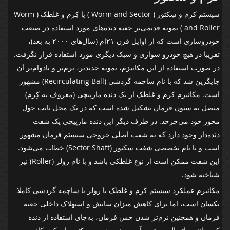
سیستم کرم و سِکتور ( Worm and Sector ) یا کِرم و غلطک ( Worm
and Roller ) نمونه قدیمی‌تر جعبه دنده‌های مورد استفاده در صنعت
خودروسازی است که از اوایل قرن ۲۱ام (سال‌های ۲۰۰۰ به بعد)،
تقریبا در هیچ خودرو سواری و سبک دیگری مورد استفاده قرار نگرفت.
در صورت استفاده از این مکانیزم، نمونه جدیدتر، نرم‌تر و بادوام‌تر آن
جایگزین شد که با نام ساچمه گردشی (Recirculating Ball) مشهور
است. مکانیزم کرم و غلطک از یک دنده مارپیچی (معروف به کِرم)
متصل به ستون فرمان تشکیل شده است که در یک محل ثابت حول
محور خود می‌چرخد. در طرف دیگر این دنده مارپیچی یک شفت
دنده‌دار وجود دارد که به شفت اصلی خروجی سیستم فرمان مشهور
است و با نام تخصصی شفت سکتور (Sector Shaft) خطاب می‌شود.
این شفت ممکن است از نوع غلطکی باشد و با نام رولر (Roller) نیز
شناخته شود.
مکانیزم عملکرد سیستم کرم و غلطک یا رولر با ساچمه گردشی کاملا
یکسان است، اما برای کاهش میزان سایش و استهلاک داخلی جعبه
فرمان و همچنین نرم‌تر شدن حس فرمان، به‌جای استفاده از دنده