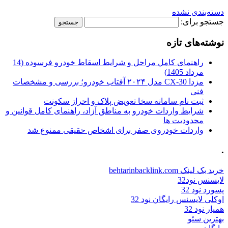
دسته‌بندی نشده
جستجو برای:
نوشته‌های تازه
راهنمای کامل مراحل و شرایط اسقاط خودرو فرسوده (14
مرداد 1405)
مزدا CX-30 مدل ۲۰۲۴ آفتاب خودرو؛ بررسی و مشخصات
فنی
ثبت نام سامانه سخا تعویض پلاک و احراز سکونت
شرایط واردات خودرو به مناطق آزاد، راهنمای کامل قوانین و
محدودیت ها
واردات خودروی صفر برای اشخاص حقیقی ممنوع شد
.
خرید بک لینک behtarinbacklink.com
لایسنس نود32
پسورد نود 32
اوکلی لایسنس رایگان نود 32
همیار نود 32
بهترین سئو