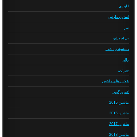
آ او دی
استون مارتین
بنز
بی ام دبلیو
دسته‌بندی نشده
رالی
سرعت
عکس های ماشین
لامبورگینی
ماشین 2015
ماشین 2016
ماشین 2017
ماشین 2018