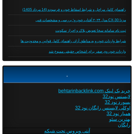
راهنمای کامل مراحل و شرایط اسقاط خودرو فرسوده (14 مرداد 1405)
مزدا CX-30 مدل ۲۰۲۴ آفتاب خودرو؛ بررسی و مشخصات فنی
ثبت نام سامانه سخا تعویض پلاک و احراز سکونت
شرایط واردات خودرو به مناطق آزاد، راهنمای کامل قوانین و محدودیت ها
واردات خودروی صفر برای اشخاص حقیقی ممنوع شد
.
خرید بک لینک behtarinbacklink.com
لایسنس نود32
پسورد نود 32
اوکلی لایسنس رایگان نود 32
همیار نود 32
بهترین سئو
رایگان
آنتی ویروس تحت شبکه