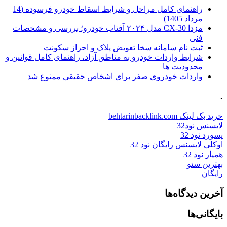
راهنمای کامل مراحل و شرایط اسقاط خودرو فرسوده (14
مرداد 1405)
مزدا CX-30 مدل ۲۰۲۴ آفتاب خودرو؛ بررسی و مشخصات
فنی
ثبت نام سامانه سخا تعویض پلاک و احراز سکونت
شرایط واردات خودرو به مناطق آزاد، راهنمای کامل قوانین و
محدودیت ها
واردات خودروی صفر برای اشخاص حقیقی ممنوع شد
.
خرید بک لینک behtarinbacklink.com
لایسنس نود32
پسورد نود 32
اوکلی لایسنس رایگان نود 32
همیار نود 32
بهترین سئو
رایگان
آخرین دیدگاه‌ها
بایگانی‌ها