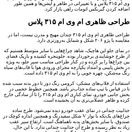
وی ام ۳۱۵ پلاس و با تغییراتی در ظاهر و آپشن‌ها و همین طور
اضافه کردن گیربکس اتومات راهی بازار کرد.
طراحی ظاهری ام وی ام ۳۱۵ پلاس
طراحی ظاهری ام وی ام ۳۱۵ چندان مهیج و مدرن نیست، اما در
مقایسه با پژو ۲۰۶ شکل و شمایل به‌روزتری دارد.
در نمای جلو این هاچبک، شاهد چراغ‌هایی با سایز متوسط هستیم که
از طرح خوشایندی برخوردار بوده. جلوپنجره کشیده و باریک فضای
بین چراغ‌ها را پر کرده و در کنار طراحی مناسب سپر جلو، به ویژه
در بخش پایینی و امتداد یکپارچه مجرای ورودی هوا با قاب‌های سیاه
رنگ مه‌شکن، چهره خوبی را به ام وی ام ۳۱۵ داده است.
استفاده از فلاپ‌های مشکی- کرومی رنگ دور تا دور بدنه سبب شده
تا در قیاس با تیپ ساده جذاب‌تر باشد. همچنین خطوط حجمی در
بخش جانبی خودرو، نمای کناری ام وی ام ۳۱۵ را تا از سادگی خارج
کرده و ظاهر عضلانی‌تری به آن بخشیده است.
جذابیت چندانی در نمای عقب خودرو دیده نمی‌شود. طرح ساده
چراغ‌های یک‌تکه با نوار V شکل سفیدرنگ و همچنین اندازه کوچک در
صندوق، با سایر بخش‌های بدنه ناهماهنگ است. ارتفاع سپر عقب
زیاد به نظر رسیده و طرح آن جذابیت چندانی ندارد. با این حال،