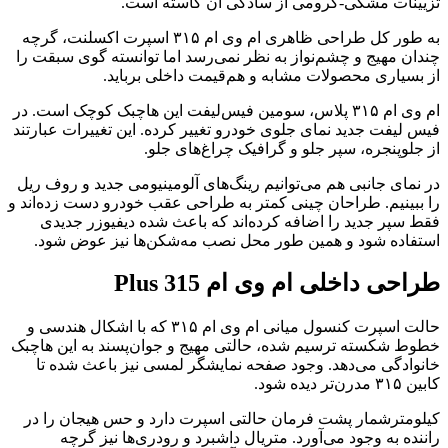
تزیینات مشکی-کرومی از سادگی آن کاسته است.
به طور کل طراحی ظاهری ام وی ام ۳۱۵ اسپرت اکسلنت، گرچه
چندان مهیج و چشم‌نواز به نظر نمی‌رسد اما توانسته گوی سبقت را
از بسیاری محصولات مشابه و هم‌‌قیمت داخلی برباید.
ام وی ام ۳۱۵ پلاس، سومین فیس‌لیفت این هاچبک کوچک است. در
فیس لیفت جدید نمای جلوی خودرو تغییر کرده. این تغییرات عبارتند
از جلوپنجره، سپر جلو و گرافیک چراغ‌های جلو.
در نمای جانبی هم می‌توانیم رینگ‌های آلومینیومی جدید و روف ریل
را ببینیم. طراحان چینی کمتر به طراحی عقب خودرو دست زده‌اند و
فقط سپر جدید را اضافه کرده‌اند که باعث شده دیفیوزر جدیدی
استفاده شود و همین طور محل نصب مه‌شکن‌ها نیز عوض شود.
طراحی داخلی ام وی ام 315 Plus
حالت اسپرت کنسول میانی ام وی ام ۳۱۵ که با اشکال هندسی و
خطوط شکسته ترسیم شده، حالتی مهیج و جوان‌پسند به این هاچبک
خانوادگی می‌دهد. وجود صفحه نمایشگر لمسی نیز باعث شده تا
کابین ۳۱۵ مدرن‌تر دیده شود.
کیلومترشمار پشت فرمان حالتی اسپرت دارد و حس هیجان را در
راننده به وجود می‌آورد. متریال داشبرد و رو‌دری‌ها نیز گرچه