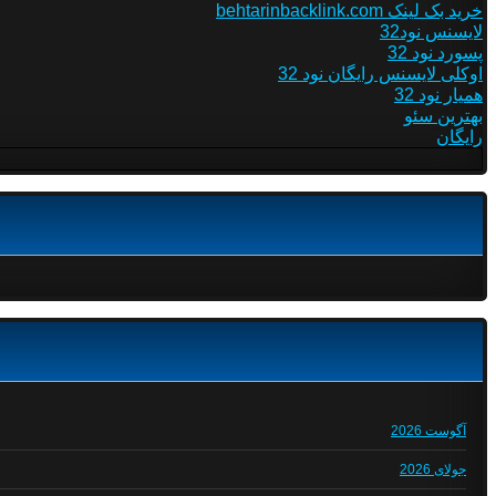
خرید بک لینک behtarinbacklink.com
لایسنس نود32
پسورد نود 32
اوکلی لایسنس رایگان نود 32
همیار نود 32
بهترین سئو
رایگان
آگوست 2026
جولای 2026