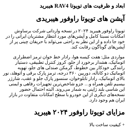
ابعاد و ظرفیت ‌های تویوتا RAV4 هیبرید
آپشن های تویوتا راوفور هیبریدی
تویوتا راوفور هیبرید ۲۰۲۴ در نسخه وارداتی شرکت برساوش
امکانات نسبتا کامل و آپشن‌های مورد انتظار مشتریان ایرانی را در
خود جا داده و از این نظر به راحتی می‌تواند با حریفان چینی پر از
آپشن‌های گوناگون رقابت کند.
مواردی مثل: هفت کیسه هوا، رادار خط خوان ترمز اضطراری
اتوماتیک، هشدار برخورد از جلو، کروز کنترل تطبیقی، دستیار
رانندگی خودکار بین خطوط، گرمکن صندلی های جلو، تهویه
اتوماتیک دو کاناله، دوربین ۳۶۰ درجه، ترمز پارک برقی و اتوهلد، نور
بالای اتوماتیک، رادار تابلوخوان، سنسور پارک جلو و عقب، شارژر
بیسیم تلفن همراه و… جزو شاخص‌ترین تجهیزات رفاهی و ایمنی
این شاسی بلند ژاپنی به شمار می‌روند. البته احتمال حضور
نسخه‌های دیگری از این خودرو با سطح امکانات متفاوت در بازار
ایران هم وجود دارد.
مزایای تویوتا راوفور ۲۰۲۴ هیبرید
+ کیفیت ساخت بالا