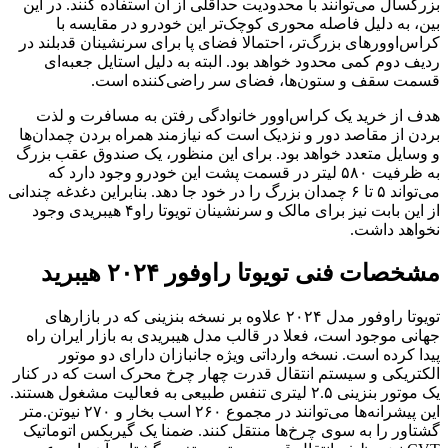
بزرگسال می‌توانند با محدودیت حداقلی از آن استفاده کنند. در این
بین، به دلیل فاصله محوری کوچک‌تر این خودرو در مقایسه با
کراس‌اوورهای بزرگ‌تر، احتمالا فضای پا برای سرنشینان قدبلند در
ردیف دوم کمی محدود خواهد بود. البته به دلیل استایل جعبه‌ای
قسمت سقف و ستون‌ها، فضای سر راضی‌کننده است.
هدف از خرید یک کراس‌اوور خانوادگی رفتن به مسافرت و لذت
بردن از مقاصد دور و نزدیک است که نیازمند همراه بردن چمدان‌ها
و وسایل متعدد خواهد بود. برای این منظور، یک صندوق عقب بزرگ
به ظرفیت ۵۸۰ لیتر در قسمت پشت این خودرو وجود دارد که
می‌تواند ۵ تا ۶ چمدان بزرگ را در خود جا دهد. بنابراین دغدغه چندانی
از این بابت نیز برای مالک و سرنشینان تویوتا راو۴ هیبریدی وجود
نخواهد داشت.
مشخصات فنی تویوتا راوفور ۲۰۲۴ هیبرید
تویوتا راوفور مدل ۲۰۲۴ علاوه بر نسخه بنزینی که در بازارهای
جهانی موجود است، فعلا در قالب مدل هیبریدی به بازار ایران راه
پیدا کرده است. نسخه وارداتی ویژه جانبازان دارای دو موتور
الکتریکی و سیستم انتقال قدرت چهار چرخ محرک است که در کنار
یک موتور بنزینی ۲.۵ لیتری تنفس طبیعی به فعالیت مشغول هستند.
این پیشرانه‌ها می‌توانند در مجموع ۲۶۰ اسب بخار و ۲۷۰ نیوتن.متر
گشتاور را به سوی چرخ‌ها منتقل کنند. ضمنا یک گیربکس اتوماتیک