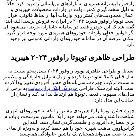
راوفور با پیشرانه هیبریدی به بازارهای بین‌المللی راه پیدا کرد. حالا
به دلیل سخت‌گیری کمتر دولت در واردات محصولات هیبریدی و
اعمال محدودیت‌های کمتر روی واردات آنها از لحاظ قانونی، قرار
است تویوتا راوفور هیبرید ۲۰۲۴ در ایران به فروش برسد. البته ابتدا
گفته شد که این خودرو فقط در سامانه جانبازان عرضه می‌شود، اما
اگر قوانین فعلی واردات خودروهای هیبریدی مورد توجه قرار گیرد،
امکان عرضه آن در سامانه خودروهای وارداتی عمومی نیز وجود
دارد.
طراحی ظاهری تویوتا راوفور ۲۰۲۴ هیبرید
استایل و طراحی ظاهری تویوتا راوفور ۲۰۲۴ نسل پنجم نسبت به
نسل قبلی کاملا تفاوت پیدا کرده و از یک شمایل خانوادگی و ملایم‌تر
به سمت ترکیب چهره شاسی‌بلندهای خشن آفرودی تغییر پیدا کرده
است. البته این سبک طراحی
خرید بک لینک برای سایت
به برخی از
مدل‌های مفهومی قدیمی تویوتا هم ارتباط پیدا می‌کند و نشان از
اصالت این مدل دارد.
چهره خشن تویوتا راو۴ هیبریدی بیشتر از آنکه به خودروهای شهری
شباهت داشته باشد، می‌خواهد خود را یک ماشین سرسخت و بادوام
برای مصارف آفرودی و طبیعت‌گردی نشان دهد. البته این
کراس‌اوور، ماهیت شهری خود را هم حفظ کرده و به‌ویژه از نمای
بغل یا عقب می‌تواند همچنان یک ماشین خانوادگی همه‌پسند