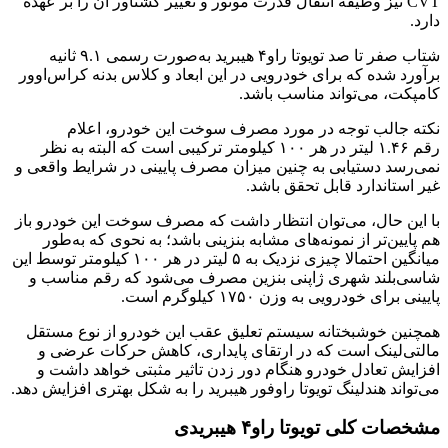
CVT نیز وظیفه انتقال قدرت موتور و تغییر گشتاور آن را بر عهده
دارد.
شتاب صفر تا صد تویوتا راو۴ هیبرید به‌صورت رسمی ۹.۱ ثانیه
برآورد شده که برای خودرویی در این ابعاد و کلاس بدنه کراس‌اوور
کامپکت، می‌تواند مناسب باشد.
نکته جالب توجه در مورد مصرف سوخت این خودرو، اعلام
رقم ۱.۴۶ لیتر در هر ۱۰۰ کیلومتر ترکیبی است که البته به نظر
نمی‌رسد دستیابی به چنین میزان مصرف پایینی در شرایط واقعی و
غیر استاندارد قابل تحقق باشد.
با این ‌حال، می‌توان انتظار داشت که مصرف سوخت این خودرو باز
هم پایین‌تر از نمونه‌های مشابه بنزینی باشد؛ به نحوی که به‌طور
میانگین احتمالا چیزی نزدیک به ۵ لیتر در هر ۱۰۰ کیلومتر توسط این
شاسی‌بلند شهری ژاپنی بنزین مصرف می‌شود که رقم مناسب و
پایینی برای خودرویی به وزن ۱۷۵۰ کیلوگرم است.
همچنین خوشبختانه سیستم تعلیق عقب این خودرو از نوع مستقل
مالتی‌لینک است که در ارتقای پایداری، کاهش حرکات عرضی و
افزایش تعادل خودرو هنگام دور زدن تاثیر مثبتی خواهد داشت و
می‌تواند هندلینگ تویوتا راوفور هیبرید را به شکل بهتری افزایش دهد.
مشخصات کلی تویوتا راو۴ هیبریدی