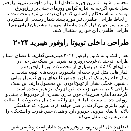
محسوب شود. بنابراین چهره متعادل اما زیبا و دلچسب تویوتا راوفور
نسل پنجم، اگرچه به اندازه کراس‌اوورهای چینی پر زرق‌وبرق
نیست، اما استحکام و اصالتی که در آن دیده می‌شود باعث شده تا
از لحاظ طراحی ظاهری نیز مورد پسند شمار وسیعی از مشتریان
در سراسر جهان قرار گیرد و انتظار می‌رود مشتریان ایرانی هم از
طراحی ظاهری این خودرو استقبال کنند.
طراحی داخلی تویوتا راوفور هیبرید ۲۰۲۴
بعد از آنکه پا به کابین راوفور ۲۰۲۴ هیبریدمی‌گذارید، با فضای آشنا و
طراحی نه‌چندان غریب روبرو می‌شوید. این سبک طراحی در
سال‌های گذشته در بسیاری از محصولات تویوتا رایج بوده و
المان‌هایی مثل فرم جعبه‌ای داشبورد، دریچه‌های تهویه هندسی،
سبک خاص غربیلک فرمان و چینش کلیدهای روی کنسول میانی
داشبورد همگی نشان از تویوتا بودن این محصول دارند. این سبک
طراحی که با بعضی تزیینات نقره‌ای‌رنگ نیز همراه شده است،
اگرچه به اندازه طرح‌های فوق مدرن بسیاری از خودروهای چینی و
اروپایی جذاب نیست، اما افرادی را که به دنبال محصولات با اصالت
و غیر فانتزی می‌گردند، راضی خواهد کرد. به‌ویژه که هماهنگی
بالایی با نمای بیرونی خودرو دارد و همان حس قدرت و استحکام را
به سرنشینان منتقل می‌کند.
فضای داخل کابین تویوتا راوفور هیبرید جادار است و ۵ سرنشین