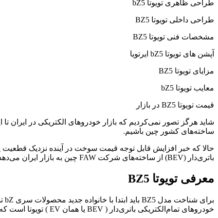
طراحی ظاهری تویوتا bZ5
طراحی داخلی تویوتا BZ5
مشخصات فنی تویوتا BZ5
آپشن های تویوتا bZ5 ایرتویا
مزایای تویوتا BZ5
معایب تویوتا bZ5
قیمت تویوتا BZ5 در بازار
شاید هرگز تصور نمی‌کردیم که بازار خودروهای الکتریکی در ایران تا ای
ساخته‌های کشور چین باشیم.
باتری‌دار (BEV) از ساخته‌های شرکت FAW چین به بازار ایران می‌دهد.
معرفی تویوتا BZ5
خودروهای تمام‌الکتریکی باتری‌دار ( BEV یا همان EV ) تویوتا است که از سال ۲۰۲۱ و با مدل مفهومی تویوتا bZ4X به بازار بین‌الملل معرفی شد.