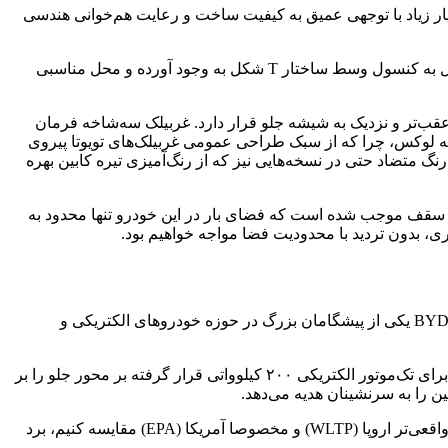
 می‌کند . مینیمال‌گرایی بسیار زیاد با توجهی عمیق به کیفیت ساخت و رعایت هم‌خوانی هندسی
داشبرد ساختاری کاملا متقارن، باریک و افقی دارد که ضمن مخفی کردن دریچه‌های سیستم تهویه مطبوع در دل خود، در بخش میانی با اتصال به کنسول وسط ساختار T شکل به وجود آورده و محل مناسبی
قب‌تر و نزدیک به شیشه جلو قرار دارد. غربیلک سه‌شاخه فرمان
ا باشد . این غربیلک فاقد برش D-Cut است و نه ظاهری اسپرت دارد و نه لوکس، چرا که از سبک طراحی عمومی غربیلک‌های تویوتا پیروی
رنگ متضاد حتی در نسخه‌هایی نیز که از رنگ‌آمیزی تیره کابین بهره
ست‌بک مانند سقف موجب شده است که فضای بار در این خودرو تنها محدود به
تویوتا BZ5 چینی از ساخته‌های FAW ، از موتور و پک باتری ساخته‌شده از سوی شرکت BYD چین استفاده می‌کند. دلیل آن است که شرکت BYD یکی از پیشگامان بزرگ در حوزه خودروهای الکتریکی و
این پک باتری لیتیومی از نوع LFP (لیتیوم فروفسفات) به دو ظرفیت ۶۵.۲۸ و ۷۳.۹۸ کیلووات.ساعت است که وظیفه تامین انرژی مورد نیاز برای تک‌موتور الکتریکی ۲۰۰ کیلوواتی قرار گرفته بر محور جلو را بر
این رقم برای یک خودرو الکتریکی بسیار قابل توجه است، اما دقت داشته باشید که اگر این اعداد را بر اساس استانداردهای سخت‌گیرانه‌تر و واقعی‌تر اروپا (WLTP) و مخصوصا آمریکا (EPA) مقایسه کنیم، برد