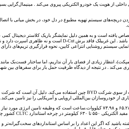
 طراحی اغراق‌آمیز و فضایی بیرونی، تویوتا bZ5 در نمای داخلی از هویت یک خودرو الکتریکی پیروی
.
اص یافته است و به همین دلیل نمایشگر باریک کلاستر دیجیتال کمی ع
شاید تنها بخش آشکارساز هویت اقتصادی bZ5 و تعلق آن به برند تویوت
جانمایی سیستم روشنایی انتزاعی کابین، نحوه قرارگیری تریم‌های دارای 
های سایز کوچک (کامپکت)، انتظار زیادی از فضای بار آن نداریم، اما ساختار ف
 از خودروسازان بین‌المللی اروپایی و آمریکایی را نیز تامین می‌کند.