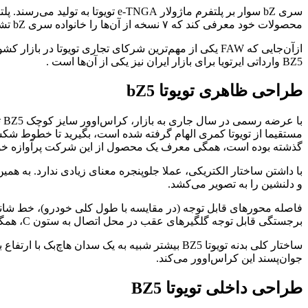
محصولات خود معرفی کند که ۷ نسخه از آن‌ها را خانواده سری bZ تشکیل خواهند داد.
BZ5 وارداتی ایرتویا برای بازار ایران نیز یکی از آن‌ها است .
طراحی ظاهری تویوتا bZ5
مستقیما از تویوتا کمری الهام گرفته شده است، بگیرید تا خطوط شک
گذشته بوده است، همگی معرف یک محصول از این شرکت پرآوازه خ
با داشتن ساختار الکتریکی، عملا جلوپنجره معنای زیادی ندارد. به 
و دلنشین را به تصویر می‌کشد.
فاصله محورهای قابل توجه (در مقایسه با طول کلی خودرو)، خط شان
برجستگی قابل توجه گلگیرهای عقب در محل اتصال به ستون C، همگی المان‌هایی مختص به تویوتا، البته بسیار چشم‌گیر و جالب توجه است.
ساختار کلی بدنه تویوتا BZ5 بیشتر شبیه به یک 
جوان‌پسند این کراس‌اوور می‌کند.
طراحی داخلی تویوتا BZ5