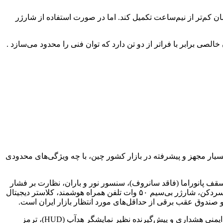
ووات می‌تواند افزایش ۵۰ درصدی در شارژ (از ۳۰ تا ۸۰ درصد) را تنها در مدت زمان کم‌تر از نیم‌ساعت تکمیل کند. اما در صورت استفاده از شارژر
اس‌اوور سایز کوچک وزن خالصی برابر با فراتر از دو تن دارد که توان فنی را محدود می‌سازد .
 تنها می‌توان حدس زد که این خودرو بسیار مجهز و پیشرفته در بازار کشور چین، با چه ویژگی‌های محدودی
سقف پانوراما (فاقد سانروف)، سنسور نور و باران، نظارت بر فشار
باد تایرها، نظارت بر نقاط کور، دوربین ۳۶۰ درجه، سنسور پارک جلو و عقب، پوشش چرمی کابین، تنظیم برقی صندلی‌های جلو با گرم‌کن و سردکن، شارژر بی‌سیم ۵۰ وات تلفن همراه هوشمند، کلاستر دیجیتال
اما این که نمونه‌های وارداتی با رادارهای پیشرفته و گران‌قیمت سیستم خودران، پارک اتوماتیک، رادار کمک حرکت در ترافیک، یا سیستم‌های ایمنی هشداری و پیش‌گیرنده نظیر نمایشگر هدآپ (HUD)، ترمز