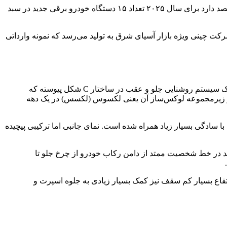
سری bZ سوار بر پلتفرم ماژولار e-TNGA تویوتا به تولید می‌رسند. پلتفرمی که با همکاری مستقیم سوبارو ژاپن طراحی و تولید شد . تویوتا قصد دارد برای سال ۲۰۲۵ تعداد ۱۵ دستگاه خودرو برقی جدید در سبد
رکای تجاری تویوتا در بازار کشور چین به شمار می‌آید، نسخه‌های مختلفی از خانواده bZ از سوی این شرکت چینی ویژه بازار آسیای شرق به تولید می‌رسد که نمونه وارداتی
با عرضه رسمی در سال جاری به بازار، کراس‌اوور سایز کوچک BZ5 تویوتا از زبان طراحی روز برند بهره مستقیم می‌گیرد. از طراحی گرافیک سیستم روشنایی جلو و عقب در ساختار C شکل پیوسته که
تا و زیرمجموعه لوکس‌ساز آن یعنی لکسوس (لکسس) در یک دهه
 سادگی بسیار زیاد همراه شده است. نمای جانبی اما ترکیبی پیچیده
د در خط شخصیت ممتد از دامن رکاب خودرو از چرخ جلو تا
خودرو و ارتفاع بسیار کم سقف نیز کمک بسیار زیادی به جلوه اسپرت و