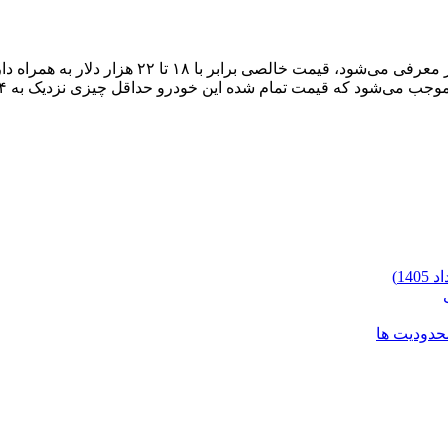
تویوتا bZ5 الکتریکی باتری‌دار که بعضا تحت عنوان 
محدودیت ها