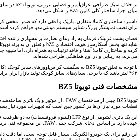
بر خلاف سبک
میان اجزا، ساختار کلی کابین BZ5 را شکل می‌دهد.
برای نصب نمایشگر بزرگ شناور سیستم مولتی‌مدیا فراهم کرده است
فضای پشت غربیلک فرمان به رادارهای نظارت بر هشیاری راننده اختص
کرده و ساختاری کاملا آشنا و فاقد تزئینات به همراه دارد. اما شیوه 
می‌برند، به زیبایی و در اوج هماهنگی طراحی شده‌اند.
با توجه به تعلق تویوتا BZ5 به سگمنت کراس‌اوور
۴۶۳ لیتر باشد که با برخی سدان‌های سایز کوچک تولید بازار ایران برابری می‌کند . در نتیجه از دیدگاه ظرفیت حمل بار برای سفرهای بین ‌شهری، بدون تردید با محدودیت فضا مواجه خواهیم بود.
مشخصات فنی تویوتا BZ5
قطعات مورد نیاز آن‌ها در کشور چین است که تجهیزات مورد نیاز بسیاری
عهده دارد. بر اساس ادعای شرکت چینی FAW، این مجموعه فنی برد مفید الکتریکی ۵۵۰ تا ۶۳۰ کیلومتر در چرخه استاندارد CLTC کشور چین را به سرنشینان هدیه می‌دهد.
مفید واقعی در بهترین حالت احتمال در حدود ۳۵۰ تا ۴۵۰ کیلومتر خواهد بود که همچنان قابل قبول است .