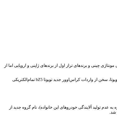
ونتاژی چینی و برندهای تراز اول از برندهای ژاپنی و اروپایی اما از
حالا که خبر افزایش قابل توجه قیمت سوخت در آینده نزدیک قطعیت یافته است، ایرتویا نیز به عنوان قدیمی‌ترین وارد کننده محصولات برند تویوتا، سخن از واردات کراس‌اوور جدید تویوتا bZ5 تمام‌الکتریکی
ولات سری bZ تویوتا آشنا شویم. سری bZ به معنای beyond Zero یا فراتر از صفر (اشاره به عدم تولید آلایندگی خودروهای این خانواده)، نام گروه جدید از