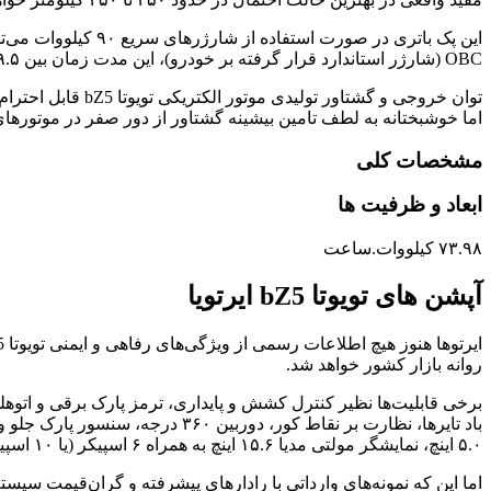
OBC (شارژر استاندارد قرار گرفته بر خودرو)، این مدت زمان بین ۹.۵ تا ۱۱.۵ ساعت خواهد بود.
توان خروجی و گشت
اما خوشبختانه به لطف تامین بیشینه گشتاور از دور صفر در موتورها
مشخصات کلی
ابعاد و ظرفیت ‌ها
۷۳.۹۸ کیلووات.ساعت
آپشن های تویوتا bZ5 ایرتویا
روانه بازار کشور خواهد شد.
برخی قابلیت‌ها نظیر کنترل کشش و پایداری، ترمز پارک برقی و اتوهل
۵.۰ اینچ، نمایشگر مولتی مدیا ۱۵.۶ اینچ به همراه ۶ اسپیکر (یا ۱۰ اسپیکر از برند JBL)، کیسه ایمنی هوا (حداقل ۶ عدد)، کروز کنترل تطبیقی و صندوق عقب برقی از حداقل‌های مورد انتظار بازار ایران است.