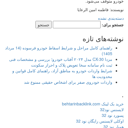
خودرو متوقف می‌شود.
نویسنده: فاطمه امین الرعایا
دسته‌بندی نشده
جستجو برای:
نوشته‌های تازه
راهنمای کامل مراحل و شرایط اسقاط خودرو فرسوده (14 مرداد
1405)
مزدا CX-30 مدل ۲۰۲۴ آفتاب خودرو؛ بررسی و مشخصات فنی
ثبت نام سامانه سخا تعویض پلاک و احراز سکونت
شرایط واردات خودرو به مناطق آزاد، راهنمای کامل قوانین و
محدودیت ها
واردات خودروی صفر برای اشخاص حقیقی ممنوع شد
.
خرید بک لینک behtarinbacklink.com
لایسنس نود32
پسورد نود 32
اوکلی لایسنس رایگان نود 32
همیار نود 32