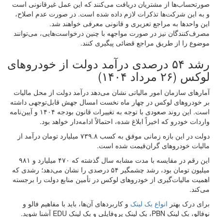
صورتحساب‌ها از مشتریان دریافت می‌کنند که این عمل غیرقانونی است
و به این شرکت‌ها تذکرات لازم داده شده است. در صورت عدم اصلاح،
این واحدها به مراجع تعزیری و قانونی معرفی خواهند شد.
مصرف‌کنندگان نیز در صورت مواجهه با چنین درخواست‌هایی، می‌توانند
موضوع را از طریق مراجع قضائی پیگیری کنند.
رشد ۵۴ درصدی درآمد دولت از خودروهای
لوکس (۲۶ مرداد ۱۴۰۴)
آمارهای سازمان امور مالیاتی نشان می‌دهد درآمد دولت از محل مالیات
بر خودروهای لوکس در چهار ماه نخست امسال جهش قابل‌توجهی داشته
است. این روند صعودی با توجه به تغییرات قانون بودجه ۱۴۰۴ و آیین‌نامه
واردات خودرو که اخیراً ابلاغ شده، احتمالاً ادامه‌دار خواهد بود.
دولت در این بازه زمانی موفق به کسب ۷۳۹.۸ میلیارد تومان درآمد از
مالیات خودروهای گران‌قیمت شده است.
این رقم در مقایسه با مدت مشابه سال گذشته که ۴۷۰ میلیارد و ۹۸۱
میلیون تومان بود، رشد چشمگیر ۵۴ درصدی را نشان می‌دهد؛ رشدی که
اهمیت مالیات‌گیری از خودروهای لوکس در تأمین منابع دولت را برجسته
می‌کند.
برای درک بهتر
انواع بک لینک
و کاربردهای آن‌ها، باید با مفاهیم فالو و
نوفالو، بک لینک PBN، بک لینک پروفایلی و بک لینک EDU آشنا شوید.