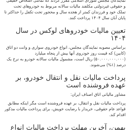
نمایندگان مجلس شورای اسلامی مقرر کردند که تمامی اشخاص حقیقی
‏و حقوقی غیردولتی مکلفند مالیات سالانه مربوط به خودرو‌های ‏تحت
تملک خود و فرزندان کمتر از هجده سال و محجور تحت ‏تکفل را حداکثر تا
پایان آبان سال ۱۴۰۴ پرداخت کنند.
تعیین مالیات خودروهای لوکس در سال
۱۴۰۴
براساس مصوبه نمایندگان مجلس، انواع خودروی سواری و وانت دو اتاق
(کابین) که قیمت روز خودروی آنها بیش از پنجاه‏ میلیارد
(۵۰.۰۰۰.۰۰۰.۰۰۰) ریال است، مشمول مالیات سالانه خودرو به نرخ یک
درصد (۱%) می‌شوند.
پرداخت مالیات نقل و انتقال خودرو، بر
عهده فروشنده است
مشاور مالیاتی اتاق اصناف ایران:
پرداخت مالیات نقل و انتقال، بر عهده فروشنده است مگر اینکه مطابق
قواعد عام حقوقی، خریدار با رضایت خویش، برای پرداخت مالیات مذکور
اقدام کند.
بهمن، آخرین مهلت پرداخت مالیات انواع