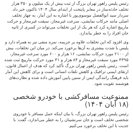
رئیس پلیس راهور تهران بزرگ از ثبت بیش از یک میلیون و ۳۵۰ هزار
تخلف حادثه‌ساز در معابر پایتخت از ابتدای سال ۱۴۰۴ تاکنون خبر داد.
سردار سید ابوالفضل موسوی‌پور با اشاره به این آمار، به چهار تخلف
اصلی مانند حرکات نمایشی، سرعت غیرمجاز، سبقت غیرمجاز و حرکت
مارپیچ اشاره کرد که هر یک از این تخلفات می‌تواند در کسری از ثانیه
جان افراد را به خطر بیاندازد.
وی افزود که این تخلفات علاوه بر جریمه، نمره منفی نیز به همراه دارد و
پلیس با شدت بیشتری به آن‌ها برخورد می‌کند. در میان این تخلفات، بیش
از ۲۱۰۰ مورد حرکات نمایشی، ۱۶ هزار و ۶۰۰ مورد سرعت غیرمجاز،
۴۳۹۵ مورد سبقت غیرمجاز و ۸۴ هزار و ۳۱ مورد حرکت مارپیچ ثبت شده
است. رئیس پلیس راهور تهران بزرگ تأکید کرد که هدف از اعمال قانون،
ارتقای ایمنی ترافیک و کاهش تلفات انسانی است و برای کاهش این آمار
باید فرهنگ رانندگی ایمن از سنین پایین آموزش داده شده و نظارت‌های
هوشمند تقویت شود.
ممنوعیت مسافرکشی با خودرو شخصی
(۱۸ آبان ۱۴۰۴)
رئیس پلیس راهور تهران بزرگ، با بیان اینکه حمل مسافر با خودروی
شخصی تخلف است و جان سرنشینان را به خطر می‌اندازد، گفت: با
جدیت با این تخلف برخورد می‌کنیم.