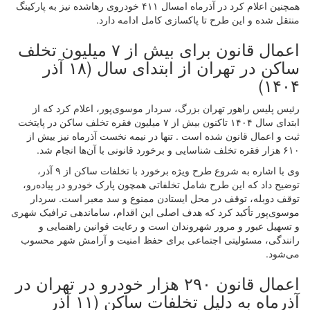
همچنین اعلام کرد در آذرماه امسال ۴۱۱ خودروی رهاشده نیز به پارکینگ
منتقل شده و این طرح تا پاکسازی کامل ادامه دارد.
اعمال قانون برای بیش از ۷ میلیون تخلف
ساکن در تهران از ابتدای سال (۱۸ آذر
۱۴۰۴)
رئیس پلیس راهور تهران بزرگ، سردار موسوی‌پور، اعلام کرد که از
ابتدای سال ۱۴۰۴ تاکنون بیش از ۷ میلیون فقره تخلف ساکن در پایتخت
ثبت و اعمال قانون شده است . تنها در نیمه نخست آذرماه نیز بیش از
۶۱۰ هزار فقره تخلف شناسایی و برخورد قانونی با آن‌ها انجام شد.
وی با اشاره به شروع طرح ویژه برخورد با تخلفات ساکن از ۹ آذر،
توضیح داد که این طرح شامل تخلفاتی همچون پارک خودرو در پیاده‌رو،
توقف دوبله، توقف در محل ایستادن ممنوع و سد معبر است. سردار
موسوی‌پور تأکید کرد که هدف اصلی این اقدام، ساماندهی ترافیک شهری
و تسهیل عبور و مرور شهروندان است و رعایت قوانین راهنمایی و
رانندگی، مسئولیتی اجتماعی برای حفظ امنیت و آرامش شهر محسوب
می‌شود.
اعمال قانون ۲۹۰ هزار خودرو در تهران در
آذرماه به دلیل تخلفات ساکن (۱۱ آذر