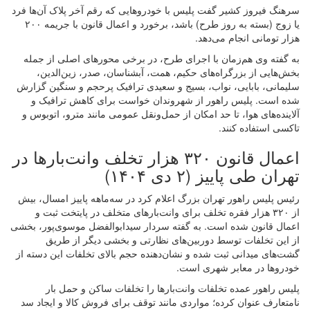
سرهنگ فیروز کشیر گفت پلیس با خودروهایی که رقم آخر پلاک آن‌ها فرد
یا زوج (بسته به روز طرح) باشد، برخورد و اعمال قانون با جریمه ۲۰۰
هزار تومانی انجام می‌دهد.
به گفته وی هم‌زمان با اجرای طرح، در برخی محورهای اصلی از جمله
بخش‌هایی از بزرگراه‌های حکیم، همت، آبشناسان، صدر، زین‌الدین،
سلیمانی، بابایی، نواب، بسیج و سعیدی ترافیک پر‌حجم و سنگین گزارش
شده است. پلیس راهور از شهروندان خواست برای کاهش ترافیک و
آلاینده‌های هوا، تا حد امکان از حمل‌ونقل عمومی مانند مترو، اتوبوس و
تاکسی استفاده کنند.
اعمال قانون ۳۲۰ هزار تخلف وانت‌بارها در
تهران طی پاییز (۲ دی ۱۴۰۴)
رئیس پلیس راهور تهران بزرگ اعلام کرد در سه‌ماهه پاییز امسال، بیش
از ۳۲۰ هزار فقره تخلف برای وانت‌بارهای متخلف در پایتخت ثبت و
اعمال قانون شده است. به گفته سردار سیدابوالفضل موسوی‌پور، بخشی
از این تخلفات توسط دوربین‌های نظارتی و بخشی دیگر از طریق
گشت‌های میدانی ثبت شده و نشان‌دهنده حجم بالای تخلفات این دسته از
خودروها در معابر شهری است.
پلیس راهور عمده تخلفات وانت‌بارها را تخلفات ساکن و حمل بار
نامتعارف عنوان کرده؛ مواردی مانند توقف برای فروش کالا و ایجاد سد