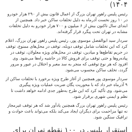
۱۴۰۴)
رئیس پلیس راهور تهران بزرگ از اعمال قانون بیش از ۲۹۰ هزار خودرو
در ۱۰ روز نخست آذرماه به دلیل تخلفات ساکن خبر داد. همچنین از
ابتدای سال تاکنون بیش از ۶ میلیون و ۷۰۰ هزار خودرو به دلیل تخلفات
مشابه در تهران تحت پیگرد قرار گرفته‌اند.
سردار سید ابوالفضل موسوی پور، رئیس پلیس راهور تهران بزرگ، اعلام
کرد که این تخلفات شامل توقف دوبله، توقف در محل‌های ممنوع، توقف
در حریم تقاطع‌ها و میادین، توقف در محل‌های ویژه معلولان، توقف در
پیاده‌روها و حتی توقف برای فروش کالا در حاشیه راه‌ها می‌شود. وی
افزود که هر نوع توقفی که منجر به سد معبر و اختلال در عبور و مرور
گردد، تخلف ساکن محسوب می‌شود.
سردار موسوی پور همچنین از آغاز طرح ویژه برخورد با تخلفات ساکن از
۹ آذرماه خبر داد که با محوریت یگان ضربت عملیات ویژه پیگیری
می‌شود. وی تأکید کرد که این طرح به‌طور جدی ادامه خواهد داشت تا
نظم و ایمنی شهری برقرار شود.
رئیس پلیس راهور تهران بزرگ همچنین یادآور شد که هر توقف غیرمجاز
نه تنها مزاحمت برای دیگران ایجاد می‌کند بلکه می‌تواند باعث حوادث و
ترافیک سنگین شود.
استقرار پلیس در ۱۰۰ نقطه تهران برای