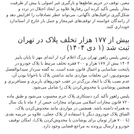
معبر، توقف در حریم تقاطع‌ها و بارگیری غیر اصولی یا بیش از ظرفیت
مجاز. پلیس تأکید کرده این رفتارها علاوه بر ایجاد اختلال در تردد و
شکل‌گیری ترافیک‌های ناگهانی، می‌تواند خطر تصادفات را افزایش دهد و
از رانندگان خواسته از توقف‌های غیرمجاز و حمل بار خارج از استاندارد
خودداری کنند.
بیش از ۱۷۷ هزار تخلف پلاک در تهران
ثبت شد (۱ دی ۱۴۰۴)
رئیس پلیس راهور تهران بزرگ اعلام کرد از ابتدای مهر تا پایان پاییز
۱۴۰۴ بیش از ۱۷۷ هزار و ۲۰۰ فقره تخلف مرتبط با پلاک خودرو در
پایتخت شناسایی و اعمال قانون شده است. به گفته سردار سیدابوالفضل
موسوی‌پور، این تخلفات مواردی مانند نداشتن پلاک یا ناخوانا بودن آن،
عدم نصب پلاک با ابعاد بزرگ‌تر در عقب خودروهای باربری و مسافربری و
همچنین پوشاندن یا مخدوش‌کردن پلاک را شامل می‌شود.
پلیس راهور تأکید کرد دستکاری پلاک جرم محسوب می‌شود و طبق ماده
۷۲۰ قانون مجازات اسلامی می‌تواند مجازات حبس از ۶ ماه تا یک سال
به همراه داشته باشد. همچنین در مواردی مانند مخدوش‌کردن پلاک،
الصاق پلاک خودروی دیگر یا استفاده از پلاک جعلی، علاوه بر جریمه نقدی
(تا ۷۰۰ هزار تومان برای پوشاندن یا مخدوش‌کردن پلاک)، امکان توقیف
خودرو و ارسال پرونده به مراجع قضایی وجود دارد.