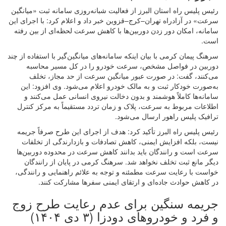
رئیس پلیس راه استان البرز از فعالیت شبانه‌روزی سامانه ثبت «میانگین
سرعت» در آزادراه تهران–کرج–قزوین خبر داد و اعلام کرد: با اجرای این
سامانه، امکان دور زدن دوربین‌ها با کاهش سرعت لحظه‌ای از بین رفته
است.
سرهنگ پیمان کرمی با بیان اینکه سامانه‌های میانگین‌گیر با استفاده از چند
دوربین در فواصل مشخص، سرعت خودرو را در کل مسیر محاسبه
می‌کنند، گفت: در صورت عبور میانگین سرعت از حد مجاز، تخلف
به‌صورت خودکار ثبت و به مالک خودرو اعلام می‌شود. وی افزود: این
سامانه‌ها کاملاً هوشمند و بدون دخالت نیروی انسانی عمل می‌کنند و
اطلاعات مربوط به سرعت، پلاک و زمان تردد مستقیماً به مرکز کنترل
ترافیک پلیس راهور ارسال می‌شود.
رئیس پلیس راه البرز تأکید کرد: هدف از اجرای این طرح صرفاً جریمه
نیست، بلکه افزایش ایمنی، کاهش تصادفات و بازدارندگی از تخلفات
سرعت است و رانندگان باید بدانند کاهش سرعت در محدوده دوربین‌ها
دیگر مانع ثبت تخلف نخواهد شد. سرهنگ کرمی در پایان از رانندگان
خواست با رعایت سرعت مطمئنه و توجه به علائم راهنمایی و رانندگی،
در کاهش حوادث جاده‌ای و ارتقای ایمنی سفرها مشارکت کنند.
جریمه سنگین برای عدم رعایت طرح زوج
و فرد و خودروهای دودزا (۳ دی ۱۴۰۴)