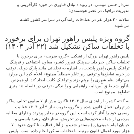
سردار حسن مومنی، در رویداد تبادل فناوری در حوزه کارآفرینی و
مدیریت ترافیک در عصر هوشمندی:
سالانه ۲۰ هزار نفر در تصادفات رانندگی در سراسر کشور کشته
می‌شوند.
گروه ویژه پلیس راهور تهران برای برخورد
با تخلفات ساکن تشکیل شد (۲۲ آذر ۱۴۰۴)
پلیس راهور تهران بزرگ از تشکیل «گروه ضربت» برای برخورد با
تخلفات ساکن خبر داد. سرهنگ فیروز کشیر، معاون اجتماعی و فرهنگ
ترافیک پلیس راهور پایتخت، با اشاره به تخلفاتی مانند پارک دوبله، توقف
در حریم تقاطع‌ها و توقف زیر تابلو «مطلقاً ممنوع» اعلام کرد این موارد
می‌تواند نظم شهری را برهم بزند و ترافیک کاذب ایجاد کند. او همچنین
یادآور شد طبق آیین‌نامه راهنمایی و رانندگی، توقف در فاصله ۱۵ متری
تقاطع‌ها ممنوع است.
به گفته کشیر، از ابتدای سال ۱۴۰۴ تاکنون بیش از ۷ میلیون تخلف ساکن
در تهران اعمال قانون شده و «گروه ضربت» از ۹ آذر ۱۴۰۴ فعالیت
رسمی خود را آغاز کرده است. این گروه در معابر پرتردد و دارای مطالبه
مردمی از جمله محدوده‌هایی در تجریش، ستارخان، رشید یاسمی و
خیابان امام خمینی(ره) مستقر شده و از آغاز فعالیت تا کنون حدود ۷۰
هزار مورد اعمال قانون مرتبط با تخلفات ساکن انجام داده است. پلیس