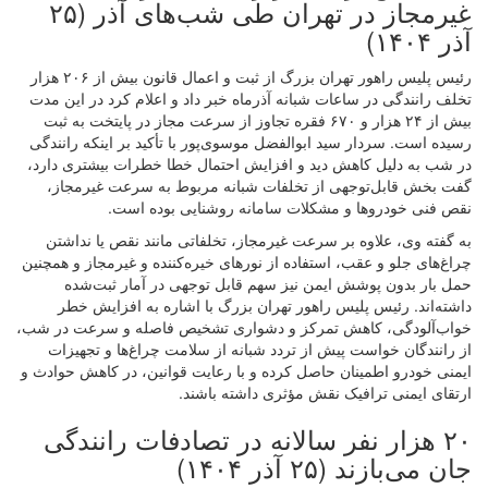
غیرمجاز در تهران طی شب‌های آذر (۲۵
آذر ۱۴۰۴)
رئیس پلیس راهور تهران بزرگ از ثبت و اعمال قانون بیش از ۲۰۶ هزار
تخلف رانندگی در ساعات شبانه آذرماه خبر داد و اعلام کرد در این مدت
بیش از ۲۴ هزار و ۶۷۰ فقره تجاوز از سرعت مجاز در پایتخت به ثبت
رسیده است. سردار سید ابوالفضل موسوی‌پور با تأکید بر اینکه رانندگی
در شب به دلیل کاهش دید و افزایش احتمال خطا خطرات بیشتری دارد،
گفت بخش قابل‌توجهی از تخلفات شبانه مربوط به سرعت غیرمجاز،
نقص فنی خودروها و مشکلات سامانه روشنایی بوده است.
به گفته وی، علاوه بر سرعت غیرمجاز، تخلفاتی مانند نقص یا نداشتن
چراغ‌های جلو و عقب، استفاده از نورهای خیره‌کننده و غیرمجاز و همچنین
حمل بار بدون پوشش ایمن نیز سهم قابل توجهی در آمار ثبت‌شده
داشته‌اند. رئیس پلیس راهور تهران بزرگ با اشاره به افزایش خطر
خواب‌آلودگی، کاهش تمرکز و دشواری تشخیص فاصله و سرعت در شب،
از رانندگان خواست پیش از تردد شبانه از سلامت چراغ‌ها و تجهیزات
ایمنی خودرو اطمینان حاصل کرده و با رعایت قوانین، در کاهش حوادث و
ارتقای ایمنی ترافیک نقش مؤثری داشته باشند.
۲۰ هزار نفر سالانه در تصادفات رانندگی
جان می‌بازند (۲۵ آذر ۱۴۰۴)