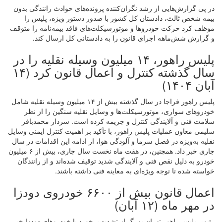
در پی گزارش‌هایی از رشد نگران‌کننده پرونده‌های حوادث رانندگی بدون
بیمه شخص ثالث، دادستان کل کشور با صدور دستور ویژه، پلیس را
موظف کرد حرکت خودروها و موتورسیکلت‌های فاقد بیمه‌نامه را متوقف
و گزارش شش‌ماهه اجرای قانون را به دادستانی کل ارسال کند.
پلیس راهور، ۱۴ میلیون وسیله نقلیه را در
سال گذشته کنترل و اعمال قانون کرد (۱۴
آبان ۱۴۰۴)
پلیس راهور فراجا در سال گذشته بیش از ۱۴ میلیون وسیله نقلیه شامل
خودروهای سواری، موتورسیکلت‌ها و وسایل نقلیه سنگین را از نظر
سلامت فنی و آلایندگی کنترل و جریمه کرده است. سردار محمدباقر
سلیمی معاون عملیات پلیس راهور، با تأکید بر اهمیت کنترل ایمنی وسایل
نقلیه به‌ویژه در فصل سرما و آلودگی هوا، از ادامه این اقدامات در سال
جاری خبر داد. همچنین، در هفت ماه نخست سال جاری، بیش از ۶ میلیون
خودرو به دلیل نقص فنی و آلایندگی شدید توقیف شده‌اند و از رانندگان
خواسته شده تا توجه ویژه‌ای به معاینه فنی داشته باشند.
اعمال قانون بیش از ۶۶۰۰ خودروی دودزا
در مهر ماه (۱۲ آبان)
رئیس پلیس راهور تهران بزرگ از تشدید برخورد با خودروهای دودزا خبر