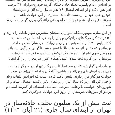
بر اساس اعلام پلیس، تعداد جان‌باختگان گروه خودروسواران ۳۱ درصد
افزایش یافته و از ابتدای امسال ۷۶ نفر شامل رانندگان و سرنشینان
خودرو جان خود را از دست داده‌اند؛ بسیاری از این حوادث ناشی از
سرعت غیرمجاز، عدم توجه به جلو و حتی رانندگی بدون گواهینامه بوده
است.
در این میان، موتورسیکلت‌سواران همچنان بیشترین سهم تلفات را دارند و
۵۱ درصد کل مرگ‌های ترافیکی تهران را به خود اختصاص داده‌اند. به
گفته پلیس، ۶۷ درصد موتورسواران جان‌باخته خودشان مقصر حادثه
بوده‌اند و عمدتاً بر اثر سرعت بالا یا تغییر مسیر ناگهانی واژگون شده‌اند.
همچنین سهم عابران پیاده نیز نگران‌کننده است و ۴۸ درصد تصادفات
مرتبط با این گروه ثبت شده، عمدتاً هنگام عبور غیرمجاز از بزرگراه‌ها.
بر پایه این گزارش، ۵۸ درصد تصادفات مرگبار تهران در بزرگراه‌ها رخ
می‌دهد و اتوبان‌های زین‌الدین، بابایی، آزادگان و امام علی(ع) در صدر
حوادث مرگبار قرار دارند. پلیس تأکید کرده است که افزایش تلفات زنان
و حتی کودکان زیر ۱۵ سال نیز از روندهای نگران‌کننده امسال است و از
شهروندان خواسته با رعایت سرعت مطمئنه، استفاده از کمربند ایمنی و
پرهیز از عبورهای غیرمجاز، از بروز این حوادث جلوگیری کنند.
ثبت بیش از یک میلیون تخلف حادثه‌ساز در
تهران از ابتدای سال جاری (۲۱ آبان ۱۴۰۴)