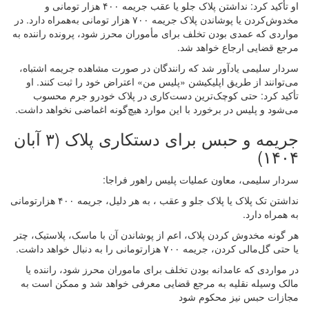
او تأکید کرد: نداشتن پلاک جلو یا عقب جریمه ۴۰۰ هزار تومانی و
مخدوش‌کردن یا پوشاندن پلاک جریمه ۷۰۰ هزار تومانی به‌همراه دارد. در
مواردی که عمدی بودن تخلف برای مأموران محرز شود، پرونده راننده به
مرجع قضایی ارجاع خواهد شد.
سردار سلیمی یادآور شد که رانندگان در صورت مشاهده جریمه اشتباه،
می‌توانند از طریق اپلیکیشن «پلیس من» اعتراض خود را ثبت کنند. او
تأکید کرد: حتی کوچک‌ترین دست‌کاری در پلاک خودرو جرم محسوب
می‌شود و پلیس در برخورد با این موارد هیچ‌گونه اغماضی نخواهد داشت.
جریمه و حبس برای دستکاری پلاک (۳ آبان
۱۴۰۴)
سردار سلیمی، معاون عملیات پلیس راهور فراجا:
نداشتن تک پلاک یا پلاک جلو و عقب ، به هر دلیل، جریمه ۴۰۰ هزارتومانی
به همراه دارد.
هر گونه مخدوش کردن پلاک، اعم از پوشاندن آن با ماسک، پلاستیک، چتر
یا حتی گل‌مالی کردن، جریمه ۷۰۰ هزارتومانی را به دنبال خواهد داشت.
در مواردی که عامدانه بودن تخلف برای ماموران محرز شود، راننده یا
مالک وسیله نقلیه به مرجع قضایی معرفی خواهد شد و ممکن است به
مجازات حبس نیز محکوم شود