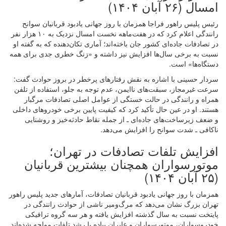
امسال (۲۶ آبان ۱۴۰۴)
رئیس پلیس راهور فراجا همزمان با روز جهانی یادبود قربانیان سوانح
رانندگی اعلام کرد که در هفت‌ماهه نخست امسال نزدیک به ۱۰ هزار نفر
در تصادفات جاده‌ای کشور جان باخته‌اند؛ آماری تکان‌دهنده که به گفته او
نسبت به برخی سال‌ها افزایش نیز داشته و «زنگ خطری جدی برای همه
دستگاه‌ها» است.
سردار حسینی با اشاره به نقش رفتارهای پرخطر در بروز حوادث گفت:
سرعت غیرمجاز، سبقت‌های ناایمن، عدم توجه به جلو، استفاده از تلفن
همراه و رانندگی در حالت خستگی از عوامل اصلی تصادفات مرگبار
هستند. او در عین حال تأکید کرد که کیفیت پایین برخی خودروهای داخلی
و ضعف زیرساخت‌های جاده‌ای ـ از جمله نقاط حادثه‌خیز و روشنایی
ناکافی ـ شدت سوانح را افزایش می‌دهد.
افزایش تلفات تصادفات در تهران؛
موتورسواران همچنان بیشترین قربانیان
(۲۵ آبان ۱۴۰۴)
همزمان با روز جهانی یادبود قربانیان تصادفات، آمارهای جدید پلیس راهور
تهران بزرگ نشان می‌دهد که مرگ‌ومیر ناشی از حوادث رانندگی در
پایتخت نسبت به سال گذشته افزایش یافته و هر سه گروه ترافیکی
خودروسواران، موتورسواران و عابران پیاده با رشد تلفات مواجه شده‌اند.