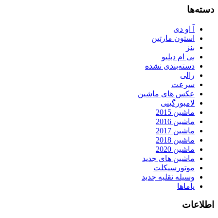
دسته‌ها
آ او دی
استون مارتین
بنز
بی ام دبلیو
دسته‌بندی نشده
رالی
سرعت
عکس های ماشین
لامبورگینی
ماشین 2015
ماشین 2016
ماشین 2017
ماشین 2018
ماشین 2020
ماشین های جدید
موتورسیکلت
وسیله نقلیه جدید
یاماها
اطلاعات