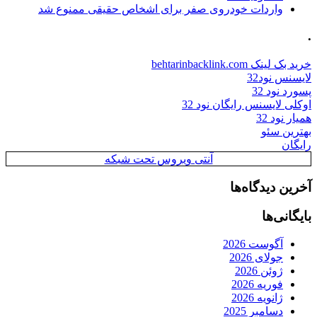
واردات خودروی صفر برای اشخاص حقیقی ممنوع شد
.
خرید بک لینک behtarinbacklink.com
لایسنس نود32
پسورد نود 32
اوکلی لایسنس رایگان نود 32
همیار نود 32
بهترین سئو
رایگان
آنتی ویروس تحت شبکه
آخرین دیدگاه‌ها
بایگانی‌ها
آگوست 2026
جولای 2026
ژوئن 2026
فوریه 2026
ژانویه 2026
دسامبر 2025