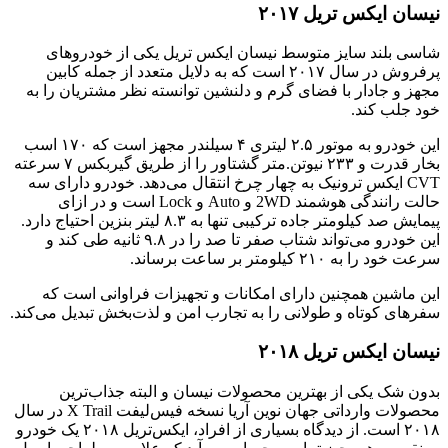
نیسان ایکس تریل ۲۰۱۷
شاسی بلند سایز متوسط نیسان ایکس تریل یکی از خودروهای
پرفروش در سال ۲۰۱۷ است که به دلایل متعدد از جمله کابین
مجهز و جادار با فضای گرم و دلنشین توانسته نظر مشتریان را به
خود جلب کند.
این خودرو به موتور ۲.۵ لیتری ۴ سیلندر مجهز است که ۱۷۰ اسب
بخار قدرت و ۲۳۳ نیوتن.متر گشتاور را از طریق گیربکس ۷ سرعته
CVT ایکس ترونیک به چهار چرخ انتقال می‌دهد. خودرو دارای سه
حالت رانندگی هوشمند 2WD و Auto و Lock است و در ازای
پیمایش صد کیلومتر جاده ترکیبی تنها به ۸.۳ لیتر بنزین احتیاج دارد.
این خودرو می‌تواند شتاب صفر تا صد را در ۹.۸ ثانیه طی کند و
سرعت خود را به ۲۱۰ کیلومتر بر ساعت برساند.
این ماشین همچنین دارای امکانات و تجهیزات فراوانی است که
سفرهای کوتاه و طولانی را به تجارب امن و لذت‌بخش تبدیل می‌کند.
نیسان ایکس تریل ۲۰۱۸
بدون شک یکی از بهترین محصولات نیسان و البته جذاب‌ترین
محصولات وارداتی جهان نوین آریا نسخه فیس‌لیفت X Trail‌ در سال
۲۰۱۸ است. از دیدگاه بسیاری از افراد، ایکس‌تریل ۲۰۱۸ یک خودرو