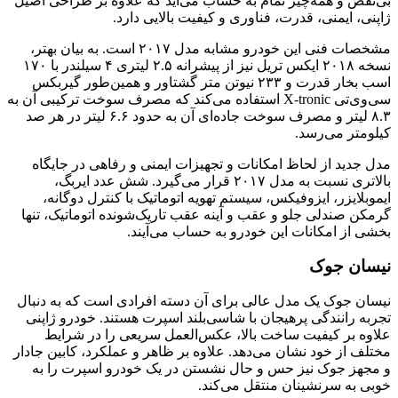
بی‌نقص و همه‌چیز تمام به حساب می‌آید که علاوه بر طراحی اصیل
ژاپنی، ایمنی، قدرت، فناوری و کیفیت بالایی دارد.
مشخصات فنی این خودرو مشابه مدل ۲۰۱۷ است. به بیان بهتر،
نسخه ۲۰۱۸ ایکس تریل نیز از پیشرانه ۲.۵ لیتری ۴ سیلندر با ۱۷۰
اسب بخار قدرت و ۲۳۳ نیوتن متر گشتاور و همین‌طور گیربکس
سی‌وی‌تی X-tronic استفاده می‌کند که مصرف سوخت ترکیبی آن به
۸.۳ لیتر و مصرف سوخت جاده‌ای آن به حدود ۶.۶ لیتر در هر صد
کیلومتر می‌رسد.
مدل جدید از لحاظ امکانات و تجهیزات ایمنی و رفاهی در جایگاه
بالاتری نسبت به مدل ۲۰۱۷ قرار می‌گیرد. شش عدد ایربگ،
ایموبلایزر، ایزوفیکس، سیستم تهویه اتوماتیک با کنترل دوگانه،
گرمکن صندلی جلو و عقب و آینه عقب تاریک‌شونده اتوماتیک، تنها
بخشی از امکانات این خودرو به حساب می‌آیند.
نیسان جوک
نیسان جوک یک مدل عالی برای آن دسته افرادی است که به دنبال
تجربه رانندگی پرهیجان با شاسی‌بلند اسپرت هستند. خودرو ژاپنی
علاوه بر کیفیت ساخت بالا، عکس‌العمل سریعی را در شرایط
مختلف از خود نشان می‌دهد. علاوه بر ظاهر و عملکرد، کابین جادار
و مجهز جوک نیز حس و حال نشستن در یک خودرو اسپرت را به
خوبی به سرنشینان منتقل می‌کند.