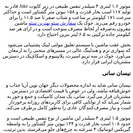
موتور ۱.۶ لیتری ۴ سیلندر تنفس طبیعی در زیر کاپوت Juke قادر به
تولید ۱۱۷ اسب بخار قدرت و ۱۵۸ نیوتن متر گشتاور است و حداکثر
سرعت ۱۷۱ کیلومتر بر ساعت و شتاب صفر تا صد ۱۱.۵ را برای
خودرو رقم می‌زند. جوک یک
سفارش سئو بهترین سئو
ماشین
مقرون به‌صرفه از لحاظ مصرف سوخت است و در ازای هر صد
کیلومتر جاده ترکیبی به ۶.۵ لیتر بنزین احتیاج دارد.
بخش عقب ماشین با سیستم تعلیق مولتی لینک پشتیبانی می‌شود
که سواری نرم و هندلینگ عالی در مسیرهای منحنی را به ارمغان
می‌آورد. جوک در سه تریم اسپرت، پلاتینیوم و اسکای‌پک در دسترس
مشتریان ایرانی قرار دارد.
نیسان سانی
نیسان سانی شاید به اندازه محصولات دیگر جهان نوین آریا جذاب و
خوش‌قیافه نباشد، ولی در عوض با قیمت اقتصادی در دسترس
مشتریان قرار می‌گیرد. سانی، یک سدان کامپکت و جمع و جور به
شمار می‌آید که از توانایی کافی برای کاربردهای روزانه برخوردار
است و نیاز مصرف‌کنندگان عادی را به‌طور کامل برطرف می‌کند.
موتور ۱.۵ لیتری ۴ سیلندر این ماشین از نوع تنفس طبیعی است و
حدود ۱۰۸ اسب بخار قدرت و ۱۳۴ نیوتن متر گشتاور را به واسطه
گیربکس اتوماتیک ۴ سرعته به چرخ‌های جلو می‌فرستد. بدین ترتیب،