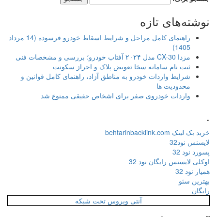
نوشته‌های تازه
راهنمای کامل مراحل و شرایط اسقاط خودرو فرسوده (14 مرداد
1405)
مزدا CX-30 مدل ۲۰۲۴ آفتاب خودرو؛ بررسی و مشخصات فنی
ثبت نام سامانه سخا تعویض پلاک و احراز سکونت
شرایط واردات خودرو به مناطق آزاد، راهنمای کامل قوانین و
محدودیت ها
واردات خودروی صفر برای اشخاص حقیقی ممنوع شد
.
خرید بک لینک behtarinbacklink.com
لایسنس نود32
پسورد نود 32
اوکلی لایسنس رایگان نود 32
همیار نود 32
بهترین سئو
رایگان
آنتی ویروس تحت شبکه