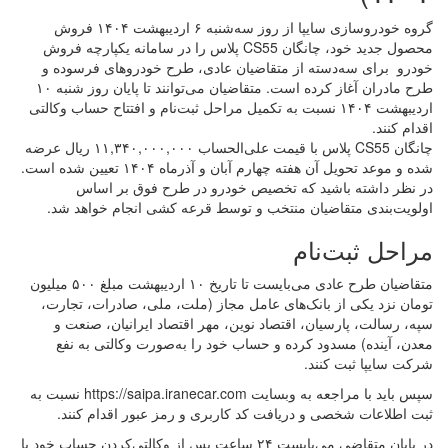
گروه خودروسازی سایپا از روز سه‌شنبه ۶ اردیبهشت ۱۴۰۴ فروش
محصول جدید خود، چانگان CS55 پلاس را در سامانه یکپارچه فروش
خودرو برای سه‌دسته از متقاضیان عادی، طرح خودروهای فرسوده و
طرح مادران آغاز کرده است. متقاضیان می‌توانند تا پایان روز شنبه ۱۰
اردیبهشت ۱۴۰۴ نسبت به تکمیل مراحل ثبت‌نام و افتتاح حساب وکالتی
اقدام کنند.
چانگان CS55 پلاس با قیمت علی‌الحساب ۱۱,۳۴۰,۰۰۰,۰۰۰ ریال عرضه
شده و موعد تحویل آن هفته چهارم آبان و آذرماه ۱۴۰۴ تعیین شده است.
در نظر داشته باشید که تخصیص خودرو در طرح فوق بر اساس
اولویت‌بندی متقاضیان منتخب و توسط قرعه کشی انجام خواهد شد.
مراحل ثبت‌نام
متقاضیان طرح عادی می‌بایست تا تاریخ ۱۰ اردیبهشت مبلغ ۵۰۰ میلیون
تومان نزد یکی از بانک‌های عامل مجاز (ملت، ملی، صادرات، تجارت،
سپه، رسالت، پارسیان، اقتصاد نوین، مهر اقتصاد ایرانیان، صنعت و
معدن، آینده) مسدود کرده و حساب خود را به‌صورت وکالتی به نفع
شرکت سایپا ثبت کنند.
سپس باید با مراجعه به وبسایت https://saipa.iranecar.com نسبت به
ثبت اطلاعات شخصی و دریافت کد کاربری و رمز عبور اقدام کنند.
در پایان متقاضی می‌بایست ۲۴ ساعت پس از وکالتی‌کردن حساب خود با