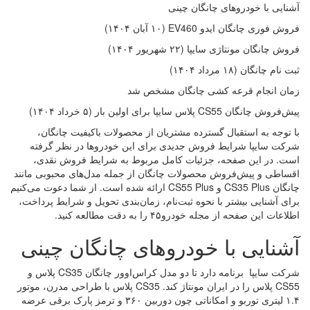
آشنایی با خودروهای چانگان چینی
فروش فوری چانگان ایدو EV460 (۱۰ آبان ۱۴۰۴)
فروش چانگان مونتاژی سایپا (۲۲ شهریور ۱۴۰۴)
ثبت نام چانگان (۱۸ مرداد ۱۴۰۴)
زمان انجام قرعه کشی چانگان مشخص شد
پیش‌فروش چانگان CS55 پلاس سایپا برای اولین بار (۵ خرداد ۱۴۰۴)
با توجه به استقبال گسترده مشتریان از محصولات باکیفیت چانگان،
شرکت سایپا شرایط فروش جدیدی برای این خودروها در نظر گرفته
است. در این صفحه، جزئیات کامل مربوط به شرایط فروش نقدی،
اقساطی و پیش‌فروش محصولات چانگان از جمله مدل‌های محبوبی مانند
چانگان CS35 Plus و CS55 Plus ارائه شده است. از شما دعوت می‌کنیم
برای آشنایی بیشتر با نحوه ثبت‌نام، زمان‌بندی تحویل و شرایط پرداخت،
اطلاعات این صفحه از مجله خودرو۴۵ را به دقت مطالعه کنید.
آشنایی با خودروهای چانگان چینی
شرکت سایپا برنامه دارد تا دو مدل کراس‌اوور چانگان CS35 پلاس و
CS55 پلاس را در ایران مونتاژ کند. CS35 پلاس با طراحی مدرن، موتور
۱.۴ لیتری توربو و امکاناتی چون دوربین ۳۶۰ و ترمز پارک برقی عرضه