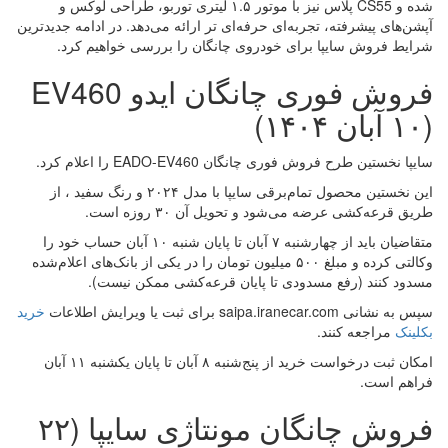
شده و CS55 پلاس نیز با موتور ۱.۵ لیتری توربو، طراحی لوکس و
آپشن‌های پیشرفته، تجربه‌ای حرفه‌ای تر ارائه می‌دهد. در ادامه جدیدترین
شرایط فروش سایپا برای خودروی چانگان را بررسی خواهیم کرد.
فروش فوری چانگان ایدو EV460
(۱۰ آبان ۱۴۰۴)
سایپا نخستین طرح فروش فوری چانگان EADO-EV460 را اعلام کرد.
این نخستین محصول تمام‌برقی سایپا با مدل ۲۰۲۴ و رنگ سفید ، از
طریق قرعه‌کشی عرضه می‌شود و تحویل آن ۳۰ روزه است.
متقاضیان باید از چهارشنبه ۷ آبان تا پایان شنبه ۱۰ آبان حساب خود را
وکالتی کرده و مبلغ ۵۰۰ میلیون تومان را در یکی از بانک‌های اعلام‌شده
مسدود کنند (رفع مسدودی تا پایان قرعه‌کشی ممکن نیست).
سپس به نشانی saipa.iranecar.com برای ثبت یا ویرایش اطلاعات
خرید
بکلینک
مراجعه کنند.
امکان ثبت درخواست خرید از پنج‌شنبه ۸ آبان تا پایان یکشنبه ۱۱ آبان
فراهم است.
فروش چانگان مونتاژی سایپا (۲۲