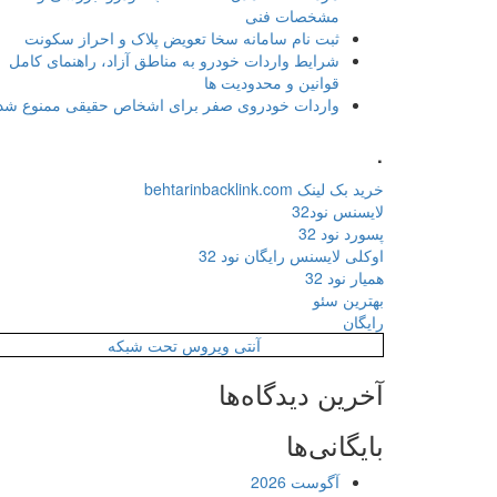
مشخصات فنی
ثبت نام سامانه سخا تعویض پلاک و احراز سکونت
شرایط واردات خودرو به مناطق آزاد، راهنمای کامل
قوانین و محدودیت ها
واردات خودروی صفر برای اشخاص حقیقی ممنوع شد
.
خرید بک لینک behtarinbacklink.com
لایسنس نود32
پسورد نود 32
اوکلی لایسنس رایگان نود 32
همیار نود 32
بهترین سئو
رایگان
آنتی ویروس تحت شبکه
آخرین دیدگاه‌ها
بایگانی‌ها
آگوست 2026