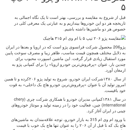
۵
قبل از شروع به مقایسه و بررسی، بهتر است تا یک نگاه اجمالی به
تاریخچه هر دو این خودروها بیندازیم و به عبارتی یک معرفی کلی در
خصوص هر دو ماشین‌ها داشته باشیم.
پژو206 محصول شرکت فرانسوی پژو است که در اروپا و بعدها در ایران
به دلایل مختلف همچون قیمت مناسب، ظاهر زیبا و مصرف سوخت پایین
مورد استقبال زیادی قرار گرفت. این ماشین اسپورت محبوب برای
چندین بار، عنوان «پرفروش‌ترین خودرو اروپا» را برای کمپانی پژو به
ارمغان آورد.
از سال ۱۳۸۰شرکت ایران خودرو، شروع به تولید پژو ۲۰۶کرده و تا همین
امروز تولید آن با عنوان «پرفروش‌ترین خودرو هاچ بک داخلی» به قوت
خود باقیست.
در سال ۱۳۸۱کمپانی مدیران خودرو با همکاری شرکت چری (chery
international) چین، فعالیت خود را در زمینه تولید و مونتاژ خودروهای
چینی در ایران آغاز کرد.
با ورود ام وی ام 315 به بازار خودرو، توجه علاقه‌مندان به ماشین‌های
هاچ بک که تا قبل از آن ۲۰۶ را به عنوان تنها هاچ ‌بک خوب با قیمت