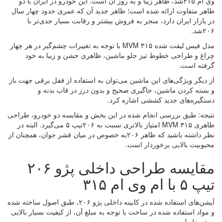
وی ام ۳۱۵شد، ظاهر زیبا و به روز آن است. این خودرو در ایران با دو
ظاهر متفاوت ارائه شده است؛ ظاهر جدید آن که عمری حدود چهار سال
در بازار ایران دارد، منجر به فروش بیشتر و رقابت بسیار جدی‌تر با
۲۰۶شد.
مدل فیس لیفت شده MVM ۳۱۵ با توجه به تغییرات چشم‌گیر در هر چهار
چراغ و طراحی خطوط تیز جلو ماشین، ظاهری خشن و زیبا به خود
گرفته است.
از دیگر ویژگی‌های این ماشین می‌توان به استفاده از قفل برقی جهت باز
و بسته کردن ماشین، جاگیری صحیح و بدون درز در قاب بدنه و
دستگیره‌های جدید کششی اشاره کرد.
نتیجه: طبق بررسی انجام شده در این بخش و مقایسه دو خودرو، طراحی
ظاهری MVM ۳۱۵ امتیاز بالاتری نسبت به ۲۰۶تیپ ۵ می‌گیرد. البته در
نظر داشته باشید که ظاهر ۲۰۶به خصوص در میان قشر جوان، همچنان از
محبوبیت بالایی برخوردار است.
مقایسه طراحی داخلی پژو ۲۰۶
تیپ ۵ با ام وی ام ۳۱۵
آپشن‌های استفاده شده در کابینه داخلی پژو ۲۰۶، طبق اصول ساخته شده
و مواد استفاده شده در ساخت با توجه به مبلغ آن، از کیفیت بسیار بالایی
برخوردار است.