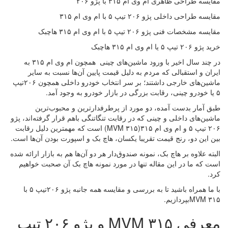
مقایسه طراحی ظاهری ام وی ام ۳۱۵ با پژو ۲۰۶
مقایسه طراحی داخلی پژو ۲۰۶ تیپ ۵ با ام وی ام ۳۱۵
مقایسه مشخصات فنی پژو ۲۰۶ تیپ ۵ با ام وی ام ۳۱۵ هاچبک
خرید پژو ۲۰۶ تیپ ۵ یا ام وی ام ۳۱۵ هاچبک
در چند سال اخیر با ورود ماشین‌های چینی همچون ام وی ام ۳۱۵ به
ایران و استقبالی که مردم به دلیل قیمت پایین آن‌ها نسبت به سایر
ماشین‌های خارجی داشتند؛ بر سر انتخاب خودرو داخلی همچون ۲۰۶تیپ
۵ یا خودرو چینی، رقابت بزرگی در بازار خودرو به وجود آمد.
طبق آمار بدست آمده، دو مورد از پرطرفدارترین و محبوب‌ترین
ماشین‌های داخلی و چینی که در رقابت تنگاتنگی باهم قرار گرفته‌اند، پژو
۲۰۶ تیپ ۵ و ام وی ام ۳۱۵(MVM ۳۱۵) است که مهمترین دلیل رقابت
بین این دو، رنج قیمت تقریبا یکسان، هاچ‌ بک و اسپورت بودن آن‌ها است.
البته علاوه بر هاچ ‌بک، نمونه صندوق‌دار هر دو آن‌ها هم به بازار ارائه شده
است که ما در این مقاله تنها در مورد نمونه هاچ‌ بک آن صحبت خواهیم
کرد.
با ما همراه باشید تا به بررسی و مقایسه همه جانبه پژو ۲۰۶تیپ ۵ با
MVM ۳۱۵بپردازیم.
معرفی MVM ۳۱۵ و پژو ۲۰۶ تیپ