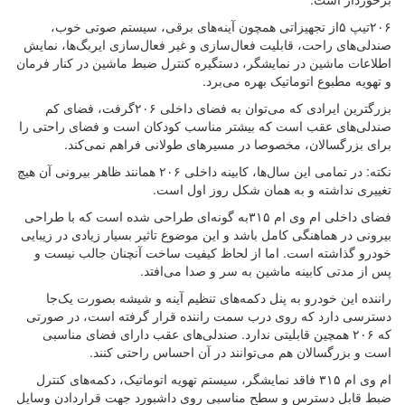
۲۰۶تیپ ۵از تجهیزاتی همچون آینه‌های برقی، سیستم صوتی خوب،
صندلی‌های راحت، قابلیت فعال‌سازی و غیر فعال‌سازی ایربگ‌ها، نمایش
اطلاعات ماشین در نمایشگر، دستگیره کنترل ضبط ماشین در کنار فرمان
و تهویه مطبوع اتوماتیک بهره می‌برد.
بزرگترین ایرادی که می‌توان به فضای داخلی ۲۰۶گرفت، فضای کم
صندلی‌های عقب است که بیشتر مناسب کودکان است و فضای راحتی را
برای بزرگسالان، مخصوصا در مسیرهای طولانی فراهم نمی‌کند.
نکته: در تمامی این سال‌ها، کابینه داخلی ۲۰۶ همانند ظاهر بیرونی آن هیچ
تغییری نداشته و به همان شکل روز اول است.
فضای داخلی ام وی ام ۳۱۵به گونه‌ای طراحی شده است که با طراحی
بیرونی در هماهنگی کامل باشد و این موضوع تاثیر بسیار زیادی در زیبایی
خودرو گذاشته است. اما از لحاظ کیفیت ساخت آنچنان جالب نیست و
پس از مدتی کابینه ماشین به سر و صدا می‌افتد.
راننده این خودرو به پنل دکمه‌های تنظیم آینه و شیشه بصورت یک‌جا
دسترسی دارد که روی درب سمت راننده قرار گرفته است، در صورتی
که ۲۰۶ همچین قابلیتی ندارد. صندلی‌های عقب دارای فضای مناسبی
است و بزرگسالان هم می‌توانند در آن احساس راحتی کنند.
ام وی ام ۳۱۵ فاقد نمایشگر، سیستم تهویه اتوماتیک، دکمه‌های کنترل
ضبط قابل دسترس و سطح مناسبی روی داشبورد جهت قراردادن وسایل