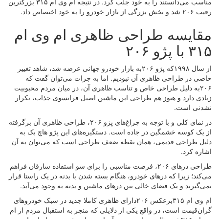
مناسب می‌دانستند را به خود جلب کرد. در نتیجه ام وی ام ۳۱۵ بزرگترین
رقیب ۲۰۶ شد و بخش بزرگی از بازار خودرو را به خود اختصاص داد.
مقایسه طراحی ظاهری ام وی ام
۳۱۵ با پژو ۲۰۶
از سال ۱۹۹۸که پژو ۲۰۶به بازار خودرو جهانی عرضه شد، شاهد تغییر
خاصی در طراحی ظاهری آن نبودیم. اما به جرات می‌توان گفت که
۲۰۶به دلیل طراحی خاص و تناسب ظاهری آن، در میان مردم محبوبیت
زیادی دارد و هنوز هم طراحی این ماشین اصیل فرانسوی جذاب، تکرار
نشدنی است.
در نمای کلی و با توجه به چراغ‌های پژو ۲۰۶، طراحی ظاهری آن برگرفته
از یک کوسه خشمگین در جاده است. دستگیره‌های این پژو هاچ بک به
دلیل طراحی قدیمی، ‌همان نقطه ضعف طراحی است که می‌توان به آن
اشاره کرد.
طراحی درهای ۲۰۶، فرصت مناسبی را برای سو استفاده سارقان فراهم
می‌کند؛ زیرا که درهای خودرو، هنگام بسته شدن با بدنه در یک راستا قرار
نمی‌گیرند و یک فضای خالی بین درهای ماشین و بدنه به وجود می‌آید.
ام وی ام ۳۱۵برعکس ۲۰۶دارای ظاهری کاملا جدید در سبک خودروهای
گران‌قیمت است، در واقع یکی از دلایلی که منجر به استقبال مردم از ام