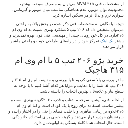
از مشخصات فنی MVM ۳۱۵ می‌توان به مصرف سوخت بیشتر،
محدودیت توان موتور، عدم هماهنگی مناسب میان موتور و گیربکس،
سواری نرم و پدال ترمز سنگین اشاره کرد.
نتیجه: با نگاهی به مشخصات فنی ذکر شده در بخش بالا، به راحتی
می‌توان تشخیص داد که ۲۰۶ تیپ ۵عملکرد بهتری نسبت به ام وی ام
۳۱۵دارد. در کل خودروهای چینی از مهندسی فنی قوی بهره نمی‌برند و
بیشتر
بک لینک
تمرکز خود را در راستای طراحی خوب و راحتی ماشین
قرار می‌دهند.
خرید پژو ۲۰۶ تیپ ۵ یا ام وی ام
۳۱۵ هاچبک
ما در بررسی بالا سعی کردیم تا با بررسی و مقایسه ام وی ام ۳۱۵ و
۲۰۶ تیپ ۵، شما را با معایب و مزایا هر کدام آشنا کنیم تا با توجه به
سطح نیاز و علاقه‌تان بهترین انتخاب را داشته باشید.
از لحاظ فنی، آپشن، سرعت، شتاب و قدرت ۲۰۶گزینه بهتری است و
بیشتر مناسب استفاده برای زوج با یک کودک است و اما ام وی ام
۳۱۵علاوه بر زیبایی ظاهری و داخلی، فضای راحتی را در اختیار راننده و
سرنشینان خودرو قرار می‌دهد و گزینه خوبی برای استفاده خانوادگی
است. حال انتخاب شما کاملا بستگی به اولویت‌تان دارد.