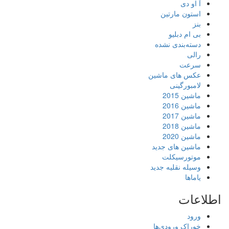
آ او دی
استون مارتین
بنز
بی ام دبلیو
دسته‌بندی نشده
رالی
سرعت
عکس های ماشین
لامبورگینی
ماشین 2015
ماشین 2016
ماشین 2017
ماشین 2018
ماشین 2020
ماشین های جدید
موتورسیکلت
وسیله نقلیه جدید
یاماها
اطلاعات
ورود
خوراک ورودی‌ها