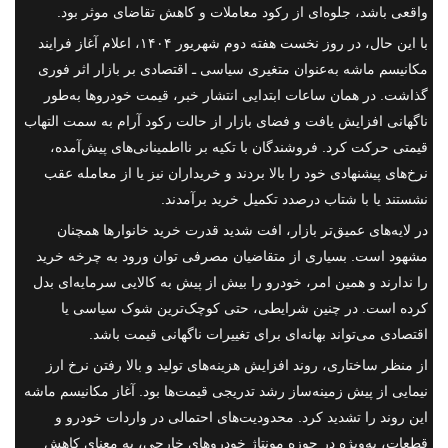
واقعی باشد، جلوه‌ای از رکود معاملات و کاهش تقاضای موثر بود.
با این حال، در روز نخست هفته دوم شهریور ۱۴۰۴، اعلام آغاز فرایند
مکانیسم ماشه به‌عنوان متغیری سیاسی ـ اقتصادی بر بازار اثر فوری
گذاشت. در همان ساعات ابتدایی انتشار خبر، قیمت خودروها به‌طور
ناگهانی افزایش یافت و فضای بازار از حالت رکود آرام به سمت التهاب
قیمتی حرکت کرد. فروشندگان با تکیه بر نااطمینانی‌های پیش‌آمده،
نرخ‌های پیشنهادی خود را بالا بردند و خریداران نیز یا از معامله عقب
نشستند یا با شتاب درصدد تکمیل خرید برآمدند.
در لایه‌های عمیق‌تر بازار، افت شدید قدرت خرید خانوارها همچنان
مشهود است. بسیاری از متقاضیان مصرفی توان ورود به چرخه خرید
را ندارند و همین امر، خودرو را بیش از پیش به کالایی سرمایه‌ای بدل
کرده است. در چنین شرایطی، حتی کوچک‌ترین شوک سیاسی یا
اقتصادی می‌تواند بهانه‌ای برای تغییرات ناگهانی قیمت باشد.
از منظر ساختاری، روند افزایش هزینه‌های تولید و بالا رفتن نرخ ارز
نیمایی از پیش زمینه‌ساز رشد تدریجی قیمت‌ها بود. آغاز مکانیسم ماشه
این روند را تشدید کرد. محدودیت‌های احتمالی در واردات خودرو و
قطعات، به‌ویژه در حوزه مونتاژ خودروهای خارجی، به معنای کاهش