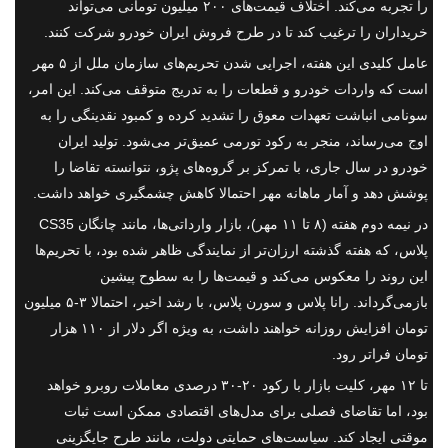
را تجربه می‌کند. اختلاف قیمت‌های ۲۰۰ میلیون تومانی می‌تواند
خریداران را ترغیب کند تا در طرح فروش ایران خودرو شرکت کنند.
عامل کلیدی این هفته، اجرایی شدن تحریم‌های سازمان ملل از ۵ مهر
است که واردات خودرو و قطعات را به تدریج متوقف می‌کند. این امر،
سونامی انباشت تعهدات معوق را تشدید کرده و کمبود نقدینگی را به
اوج می‌رساند، منجر به رکود تورمی عمیق‌تر می‌شود. تولید ایران
خودرو در سال جاری، با تمرکز بر گروه‌های پژو، نتوانسته تقاضا را
پوشش دهد و آمار ماهانه مهر احتمالا کاهش چشمگیری خواهد داشت.
در نیمه دوم هفته (۸ تا ۱۱ مهر)، بازار وارداتی‌ها، مانند چانگان CS35
پلاس، که هفته گذشته ارزان‌تر از نمایندگی ظاهر شده بود، با تحریم‌ها
این روند را معکوس می‌کند و قیمت‌ها را به سطوح پیشین
بازمی‌گرداند. رانا پلاس و سورن پلاس، با رشد اخیر، احتمالا ۳-۵ میلیون
تومان افزایش روزانه خواهند داشت، به ویژه اگر دلار از ۱۱۰ هزار
تومان فراتر رود.
تا ۱۲ مهر، کلیت بازار با رکود ۲۰-۳۰ درصدی معاملات روبرو خواهد
بود، اما تقاضای فصلی برای مدل‌های اقتصادی ممکن است ثبات
موقتی ایجاد کند. سیاست‌های حمایتی دولت، مانند طرح جایگزینی