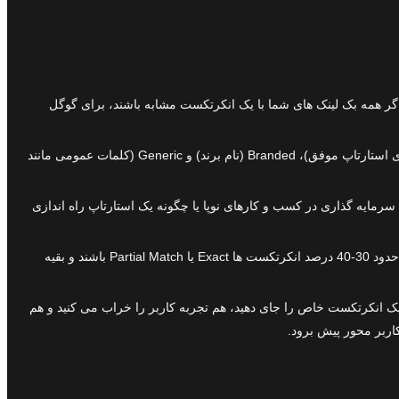
 همه بک لینک های شما با یک انکرتکست مشابه باشند، برای گوگل
باید تنوع داشته باشید. ترکیبی از انکرتکست های Exact Match (مطابق کامل با کلمه کلیدی مانند استارتاپ)، Partial Match (مطابقت جزئی مانند راه اندازی استارتاپ موفق)، Branded (نام برند) و Generic (کلمات عمومی مانند
 سرمایه گذاری در کسب و کارهای نوپا یا چگونه یک استارتاپ راه اندازی
همچنین استفاده از نام برند یا URL سایت به عنوان انکرتکست هم ضروری است تا پروفایل لینک شما متعادل باشد. نسبت توصیه شده معمولا این است که حدود 30-40 درصد انکرتکست ها Exact یا Partial Match باشند و بقیه
 یک انکرتکست خاص را جای دهید، هم تجربه کاربر را خراب می کنید و هم
ربر محور پیش برود.