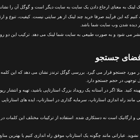
لینک به معنای ارجاع دادن یک سایت به سایت دیگر است و گوگل آن را نشانه ا
یم که این فرآیند صرفا خرید چند لینک از هر سایتی نیست. کیفیت، تنوع و ارت
یر دیده شدن وب سایت شما باشد.
منتشر می شود و به صورت طبیعی به سایت شما لینک می دهد. ترکیب این دو رو
 فضای جستجو
قدر مورد جستجو قرار می گیرد. بررسی گوگل ترندز نشان می دهد که این کلمه در
بل توجهی در حجم جستجو دارد.
 کنید. مثلا اگر در آستانه یک رویداد بزرگ استارتاپی باشید، تهیه و انتشار رپو
 مانند راه اندازی استارتاپ، سرمایه گذاری در استارتاپ، ایده های استارتاپ
 و ارگانیک است نه دستکاری شده. استفاده از ترکیبات مختلف این کلمات در م
ست که باید از کلمات کلیدی با دنباله بلند (Long-tail) نیز غافل نشوید. عباراتی مانند چگونه یک استارتاپ موفق 