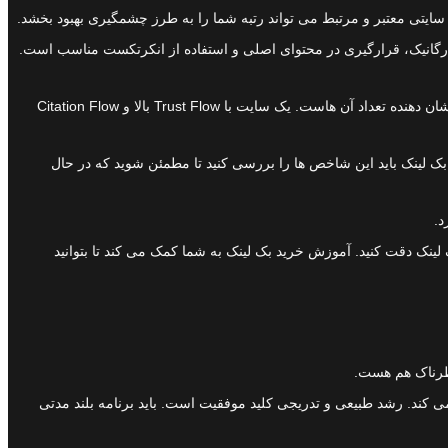
ز سایتی معتبر و مرتبط می تواند رتبه شما را به طرز چشمگیری بهبود بخشد.
ک ارگانیک، قرارگیری در محتوای اصلی و استفاده از انکرتکست مناسب است.
یکی از تفاوت های اصلی در میزان Trust Flow و Citation Flow است. Trust Flow نشان دهنده کیفیت و اعتبار بک لینک هاست در حالی که Citation Flow نشان دهنده تعداد آن هاست. یک سایت با Trust Flow بالا و Citation Flow
استفاده کرده است. هنگام خرید بک لینک باید این شاخص ها را بررسی کنید تا مطمئن شوید که در حال
د.
ک لینک دقت کنید. آموزش خرید بک لینک به شما کمک می کند تا بتوانید
خطرناک هم هست.
 کند. رشد طبیعی و تدریجی کلید موفقیت است. باید برنامه بلند مدتی