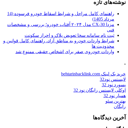
نوشته‌های تازه
راهنمای کامل مراحل و شرایط اسقاط خودرو فرسوده (14
مرداد 1405)
مزدا CX-30 مدل ۲۰۲۴ آفتاب خودرو؛ بررسی و مشخصات
فنی
ثبت نام سامانه سخا تعویض پلاک و احراز سکونت
شرایط واردات خودرو به مناطق آزاد، راهنمای کامل قوانین و
محدودیت ها
واردات خودروی صفر برای اشخاص حقیقی ممنوع شد
.
خرید بک لینک behtarinbacklink.com
لایسنس نود32
پسورد نود 32
اوکلی لایسنس رایگان نود 32
همیار نود 32
بهترین سئو
رایگان
آخرین دیدگاه‌ها