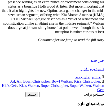
presence serving as an extra punch of excitement considering his
status as a bonafide Hollywood A-lister. But more important that
that, it also highlights the new Optima as a game-changer in the mid-
sized sedan segment, offering what Kia Motors America (KMA)
COO Michael Sprague describes as a “level of refinement and
sophistication unlike anything else in the midsize segment.” Walken
does a great job smashing home that point, even though the sock
metaphor is rather curious at best.
Continue after the jump to read the full story.
خبر جدید
دانلود نرم افزار
ماشین های جدید
Ad
,
An
,
Bowl Christopher
,
Bowl Walken
,
Kia's Christopher
,
Kia's Gets
,
Kia's Walken
,
Super Christopher
,
Super Walken
,
Walken
Gets
جستجو برای:
نوشته‌های تازه