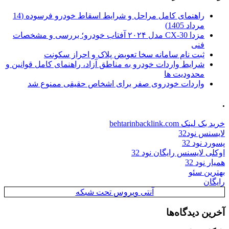
راهنمای کامل مراحل و شرایط اسقاط خودرو فرسوده (14
مرداد 1405)
مزدا CX-30 مدل ۲۰۲۴ آفتاب خودرو؛ بررسی و مشخصات
فنی
ثبت نام سامانه سخا تعویض پلاک و احراز سکونت
شرایط واردات خودرو به مناطق آزاد، راهنمای کامل قوانین و
محدودیت ها
واردات خودروی صفر برای اشخاص حقیقی ممنوع شد
.
خرید بک لینک behtarinbacklink.com
لایسنس نود32
پسورد نود 32
اوکلی لایسنس رایگان نود 32
همیار نود 32
بهترین سئو
رایگان
آنتی ویروس تحت شبکه
آخرین دیدگاه‌ها