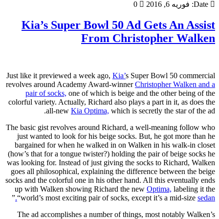
Date:
فوریه 6, 2016
0
Kia’s Super Bowl 50 Ad Gets An Assist
From Christopher Walken
Just like it previewed a week ago,
Kia’
s Super Bowl 50 commercial
revolves around Academy Award-winner
Christopher Walken and a
pair of socks,
one of which is beige and the other being of the
colorful variety. Actually, Richard also plays a part in it, as does the
all-new
Kia Optima,
which is secretly the star of the ad.
The basic gist revolves around Richard, a well-meaning follow who
just wanted to look for his beige socks. But, he got more than he
bargained for when he walked in on Walken in his walk-in closet
(how’s that for a tongue twister?) holding the pair of beige socks he
was looking for. Instead of just giving the socks to Richard, Walken
goes all philosophical, explaining the difference between the beige
socks and the colorful one in his other hand. All this eventually ends
up with Walken showing Richard the new
Optima,
labeling it the
”
“world’s most exciting pair of socks, except it’s a mid-size
sedan.
The ad accomplishes a number of things, most notably Walken’s