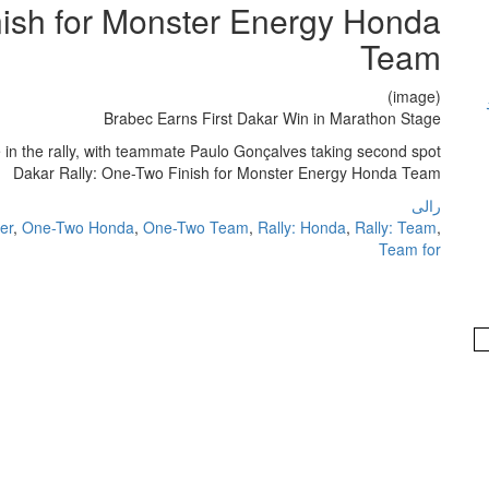
nish for Monster Energy Honda
Team
(image)
Brabec Earns First Dakar Win in Marathon Stage
e in the rally, with teammate Paulo Gonçalves taking second spot.
Dakar Rally: One-Two Finish for Monster Energy Honda Team
رالی
er
,
One-Two Honda
,
One-Two Team
,
Rally: Honda
,
Rally: Team
,
Team for