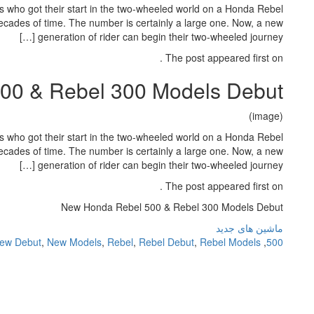
ts who got their start in the two-wheeled world on a Honda Rebel
decades of time. The number is certainly a large one. Now, a new
generation of rider can begin their two-wheeled journey […]
The post appeared first on .
00 & Rebel 300 Models Debut
(image)
ts who got their start in the two-wheeled world on a Honda Rebel
decades of time. The number is certainly a large one. Now, a new
generation of rider can begin their two-wheeled journey […]
The post appeared first on .
New Honda Rebel 500 & Rebel 300 Models Debut
ماشین های جدید
ew Debut
,
New Models
,
Rebel
,
Rebel Debut
,
Rebel Models
,
500