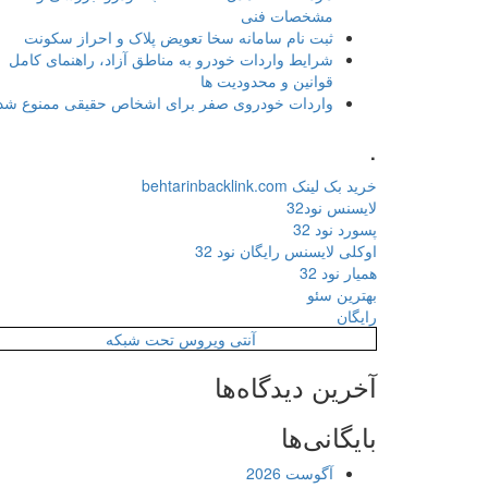
مشخصات فنی
ثبت نام سامانه سخا تعویض پلاک و احراز سکونت
شرایط واردات خودرو به مناطق آزاد، راهنمای کامل
قوانین و محدودیت ها
واردات خودروی صفر برای اشخاص حقیقی ممنوع شد
.
خرید بک لینک behtarinbacklink.com
لایسنس نود32
پسورد نود 32
اوکلی لایسنس رایگان نود 32
همیار نود 32
بهترین سئو
رایگان
آنتی ویروس تحت شبکه
آخرین دیدگاه‌ها
بایگانی‌ها
آگوست 2026