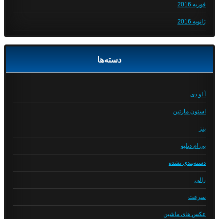
فوریه 2016
ژانویه 2016
دسته‌ها
آ او دی
استون مارتین
بنز
بی ام دبلیو
دسته‌بندی نشده
رالی
سرعت
عکس های ماشین