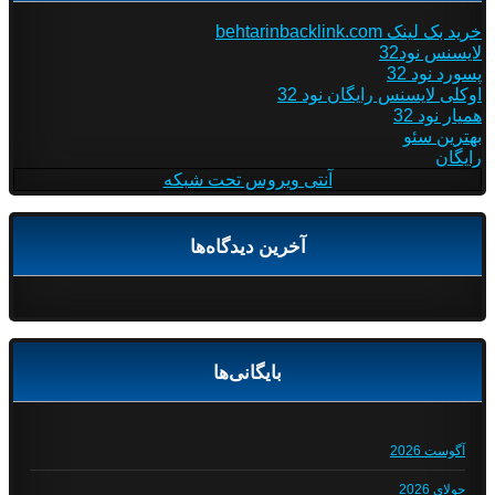
خرید بک لینک behtarinbacklink.com
لایسنس نود32
پسورد نود 32
اوکلی لایسنس رایگان نود 32
همیار نود 32
بهترین سئو
رایگان
آنتی ویروس تحت شبکه
آخرین دیدگاه‌ها
بایگانی‌ها
آگوست 2026
جولای 2026