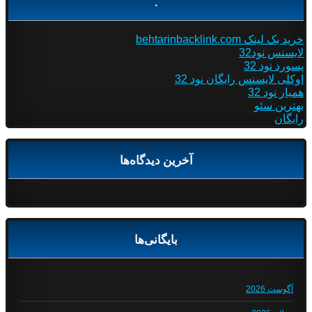
.
خرید بک لینک behtarinbacklink.com
لایسنس نود32
پسورد نود 32
اوکلی لایسنس رایگان نود 32
همیار نود 32
بهترین سئو
رایگان
آخرین دیدگاه‌ها
بایگانی‌ها
آگوست 2026