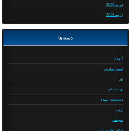
فوریه 2016
ژانویه 2016
دسته‌ها
آ او دی
استون مارتین
بنز
بی ام دبلیو
دسته‌بندی نشده
رالی
سرعت
عکس های ماشین