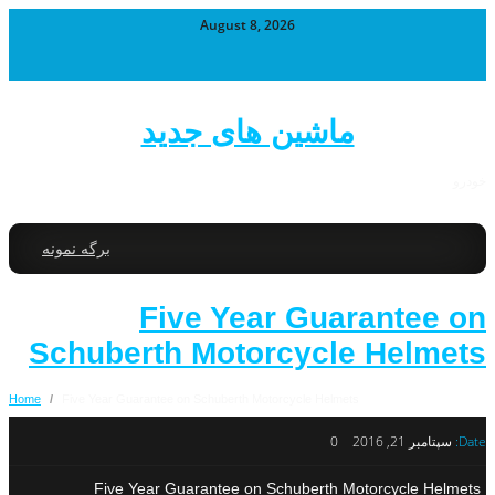
August 8, 2026
ماشین های جدید
خودرو
برگه نمونه
Five Year Guarantee on
Schuberth Motorcycle Helmets
Home
/
Five Year Guarantee on Schuberth Motorcycle Helmets
Date:
سپتامبر 21, 2016
0
Five Year Guarantee on Schuberth Motorcycle Helmets