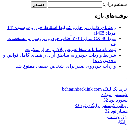
جستجو برای:
نوشته‌های تازه
راهنمای کامل مراحل و شرایط اسقاط خودرو فرسوده (14
مرداد 1405)
مزدا CX-30 مدل ۲۰۲۴ آفتاب خودرو؛ بررسی و مشخصات
فنی
ثبت نام سامانه سخا تعویض پلاک و احراز سکونت
شرایط واردات خودرو به مناطق آزاد، راهنمای کامل قوانین و
محدودیت ها
واردات خودروی صفر برای اشخاص حقیقی ممنوع شد
.
خرید بک لینک behtarinbacklink.com
لایسنس نود32
پسورد نود 32
اوکلی لایسنس رایگان نود 32
همیار نود 32
بهترین سئو
رایگان