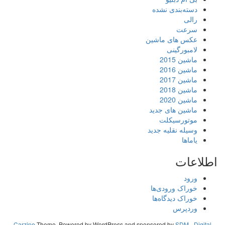
دسته‌بندی نشده
رالی
سرعت
عکس های ماشین
لامبورگینی
ماشین 2015
ماشین 2016
ماشین 2017
ماشین 2018
ماشین 2020
ماشین های جدید
موتورسیکلت
وسیله نقلیه جدید
یاماها
اطلاعات
ورود
خوراک ورودی‌ها
خوراک دیدگاه‌ها
وردپرس
Carzine
Theme, Powered by WordPress and sponsored by
SDM - Digital