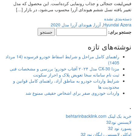
فیس‌لیفت جنجالی و جذاب رونمایی کرده‌است. این محصول که مدل
تغییر یافته نسل ششم هیوندای آزرا محسوب می‌شود، در بازار […]
دسته‌بندی نشده
Hyundai Azera
,
آزرا
,
هیوندای آزرا مدل 2020
جستجو برای:
نوشته‌های تازه
راهنمای کامل مراحل و شرایط اسقاط خودرو فرسوده (14 مرداد
1405)
مزدا CX-30 مدل ۲۰۲۴ آفتاب خودرو؛ بررسی و مشخصات فنی
ثبت نام سامانه سخا تعویض پلاک و احراز سکونت
شرایط واردات خودرو به مناطق آزاد، راهنمای کامل قوانین و
محدودیت ها
واردات خودروی صفر برای اشخاص حقیقی ممنوع شد
.
خرید بک لینک behtarinbacklink.com
لایسنس نود32
پسورد نود 32
اوکلی لایسنس رایگان نود 32