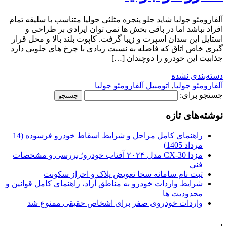
آلفارومئو جولیا شاید جلو پنجره مثلثی جولیا متناسب با سلیقه تمام
افراد نباشد اما در باقی بخش ها نمی توان ایرادی بر طراحی و
استایل این سدان اسپرت و زیبا گرفت. کاپوت بلند بالا و محل قرار
گیری خاص اتاق که فاصله به نسبت زیادی با چرخ های جلویی دارد
جذابیت این خودرو را دوچندان […]
دسته‌بندی نشده
آلفارومئو جولیا
,
اتومبیل آلفارومئو جولیا
جستجو برای:
نوشته‌های تازه
راهنمای کامل مراحل و شرایط اسقاط خودرو فرسوده (14
مرداد 1405)
مزدا CX-30 مدل ۲۰۲۴ آفتاب خودرو؛ بررسی و مشخصات
فنی
ثبت نام سامانه سخا تعویض پلاک و احراز سکونت
شرایط واردات خودرو به مناطق آزاد، راهنمای کامل قوانین و
محدودیت ها
واردات خودروی صفر برای اشخاص حقیقی ممنوع شد
.