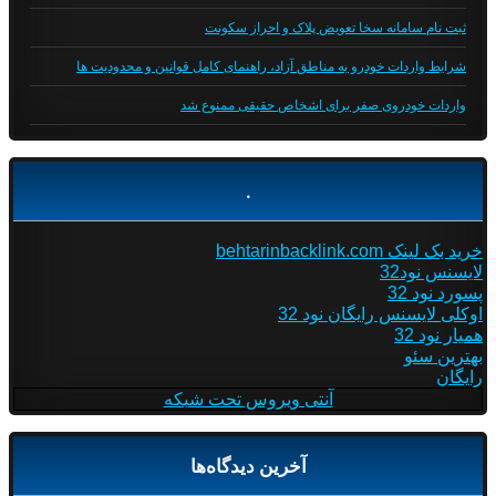
ثبت نام سامانه سخا تعویض پلاک و احراز سکونت
شرایط واردات خودرو به مناطق آزاد، راهنمای کامل قوانین و محدودیت ها
واردات خودروی صفر برای اشخاص حقیقی ممنوع شد
.
خرید بک لینک behtarinbacklink.com
لایسنس نود32
پسورد نود 32
اوکلی لایسنس رایگان نود 32
همیار نود 32
بهترین سئو
رایگان
آنتی ویروس تحت شبکه
آخرین دیدگاه‌ها