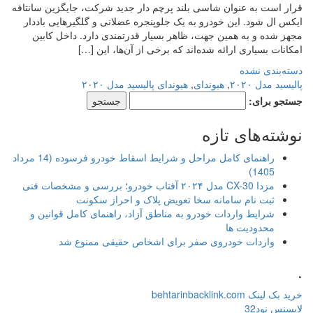
قرار است به عنوان شاسی بلند پرچم دار جدید شرکت، جایگزین سانتافه
ایکس ال شود. این خودرو به یک جلوپنجره عضلانی و گلگیرهایی باددار
مجهز شده و به همین جهت، ظاهر بسیار قدرتمندی دارد. داخل کابین
امکانات بسیاری ارائه شده‌اند که برخی از آن‌ها، این […]
دسته‌بندی نشده
پالیسید مدل ۲۰۲۰
,
هیوندای
,
هیوندای پالیسید مدل ۲۰۲۰
جستجو برای:
نوشته‌های تازه
راهنمای کامل مراحل و شرایط اسقاط خودرو فرسوده (14 مرداد
1405)
مزدا CX-30 مدل ۲۰۲۴ آفتاب خودرو؛ بررسی و مشخصات فنی
ثبت نام سامانه سخا تعویض پلاک و احراز سکونت
شرایط واردات خودرو به مناطق آزاد، راهنمای کامل قوانین و
محدودیت ها
واردات خودروی صفر برای اشخاص حقیقی ممنوع شد
.
خرید بک لینک behtarinbacklink.com
لایسنس نود32