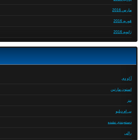
مارس 2016
فوریه 2016
ژانویه 2016
آ او دی
استون مارتین
بنز
بی ام دبلیو
دسته‌بندی نشده
رالی