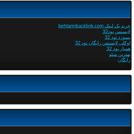
خرید بک لینک behtarinbacklink.com
لایسنس نود32
پسورد نود 32
اوکلی لایسنس رایگان نود 32
همیار نود 32
بهترین سئو
رایگان