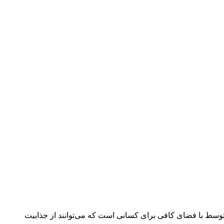
ه‌ای، در اوایل سال جدید شمسی از خودروی اپتیما مدل 2020 خود رونمایی کرد. کیا اپتیما 2020 یک سدان متوسط با فضای کافی برای کسانی است که می‌توانند از جذابیت