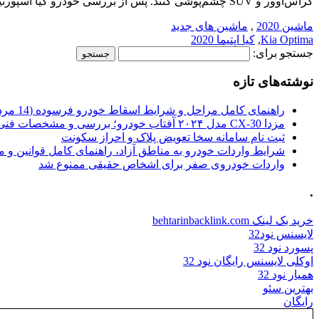
کراس‌اوور و SUV چشم‌پوشی کنند. پس از بررسی خودرو کیا اسپورتیج 2019، این بار در ویکی نقد به بررسی کیا اپتیما […]
ماشین 2020
,
ماشین های جدید
Kia Optima
,
کیا اپتیما 2020
جستجو برای:
نوشته‌های تازه
راهنمای کامل مراحل و شرایط اسقاط خودرو فرسوده (14 مرداد 1405)
مزدا CX-30 مدل ۲۰۲۴ آفتاب خودرو؛ بررسی و مشخصات فنی
ثبت نام سامانه سخا تعویض پلاک و احراز سکونت
شرایط واردات خودرو به مناطق آزاد، راهنمای کامل قوانین و 
واردات خودروی صفر برای اشخاص حقیقی ممنوع شد
.
خرید بک لینک behtarinbacklink.com
لایسنس نود32
پسورد نود 32
اوکلی لایسنس رایگان نود 32
همیار نود 32
بهترین سئو
رایگان