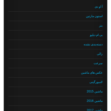
آ او دی
استون مارتین
بنز
بی ام دبلیو
دسته‌بندی نشده
رالی
سرعت
عکس های ماشین
لامبورگینی
ماشین 2015
ماشین 2016
ماشین 2017