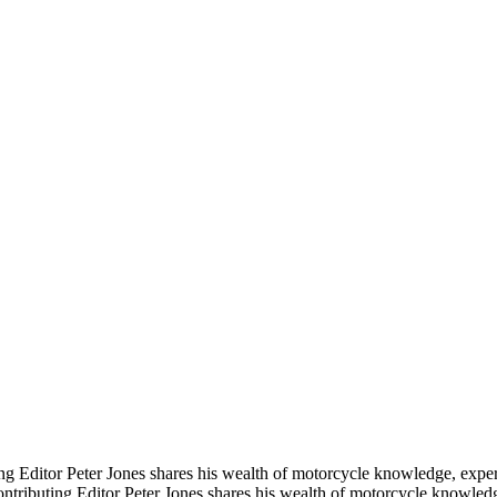
g Editor Peter Jones shares his wealth of motorcycle knowledge, exper
ntributing Editor Peter Jones shares his wealth of motorcycle knowledg