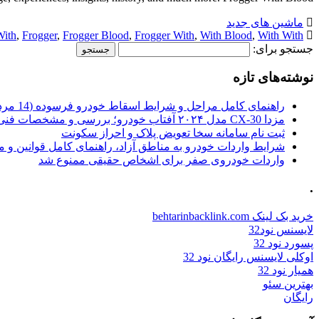
ماشین های جدید
With
,
Frogger
,
Frogger Blood
,
Frogger With
,
With Blood
,
With With
جستجو برای:
نوشته‌های تازه
راهنمای کامل مراحل و شرایط اسقاط خودرو فرسوده (14 مرداد 1405)
مزدا CX-30 مدل ۲۰۲۴ آفتاب خودرو؛ بررسی و مشخصات فنی
ثبت نام سامانه سخا تعویض پلاک و احراز سکونت
شرایط واردات خودرو به مناطق آزاد، راهنمای کامل قوانین و 
واردات خودروی صفر برای اشخاص حقیقی ممنوع شد
.
خرید بک لینک behtarinbacklink.com
لایسنس نود32
پسورد نود 32
اوکلی لایسنس رایگان نود 32
همیار نود 32
بهترین سئو
رایگان