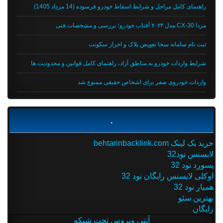
راهنمای کامل مراحل و شرایط اسقاط خودرو فرسوده (14 مرداد 1405)
مزدا CX-30 مدل ۲۰۲۴ آفتاب خودرو؛ بررسی و مشخصات فنی
ثبت نام سامانه سخا تعویض پلاک و احراز سکونت
شرایط واردات خودرو به مناطق آزاد، راهنمای کامل قوانین و محدودیت ها
واردات خودروی صفر برای اشخاص حقیقی ممنوع شد
.
خرید بک لینک behtarinbacklink.com
لایسنس نود32
پسورد نود 32
اوکلی لایسنس رایگان نود 32
همیار نود 32
بهترین سئو
رایگان
آنتی ویروس تحت شبکه