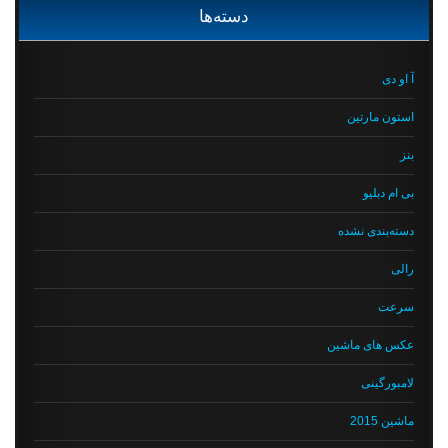
دسته‌ها
آ او دی
استون مارتین
بنز
بی ام دبلیو
دسته‌بندی نشده
رالی
سرعت
عکس های ماشین
لامبورگینی
ماشین 2015