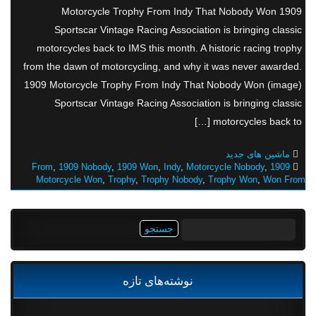
1909 Motorcycle Trophy From Indy That Nobody Won
Sportscar Vintage Racing Association is bringing classic
motorcycles back to IMS this month. A historic racing trophy
from the dawn of motorcycling, and why it was never awarded.
1909 Motorcycle Trophy From Indy That Nobody Won (image)
Sportscar Vintage Racing Association is bringing classic
motorcycles back to […]
ماشین های جدید
,
1909 Nobody
,
1909 Won
,
Indy
,
Motorcycle Nobody
,
1909 From
Motorcycle Won
,
Trophy
,
Trophy Nobody
,
Trophy Won
,
Won From
جستجو
برای:
نوشته‌های تازه