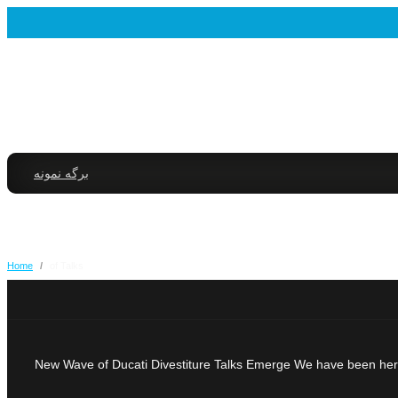
برگه نمونه
Home
/
of Talks
New Wave of Ducati Divestiture Talks Emerge We have been here be