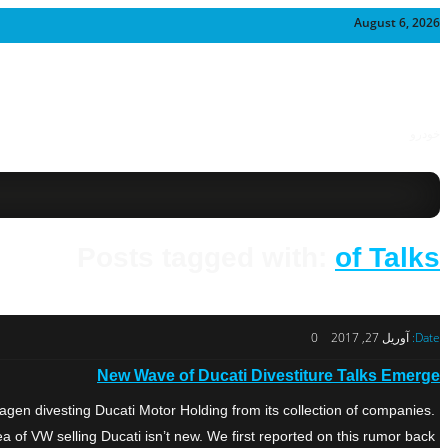
August 6, 2026
خودرو
Posts tagged with:
of Talks
Date:
آوریل 27, 2017
0
New Wave of Ducati Divestiture Talks Emerge
agen divesting Ducati Motor Holding from its collection of companies.
a of VW selling Ducati isn’t new. We first reported on this rumor back […]