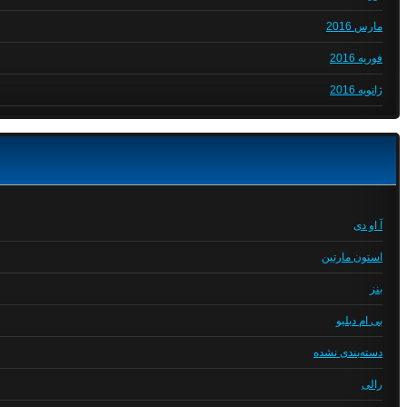
مارس 2016
فوریه 2016
ژانویه 2016
آ او دی
استون مارتین
بنز
بی ام دبلیو
دسته‌بندی نشده
رالی