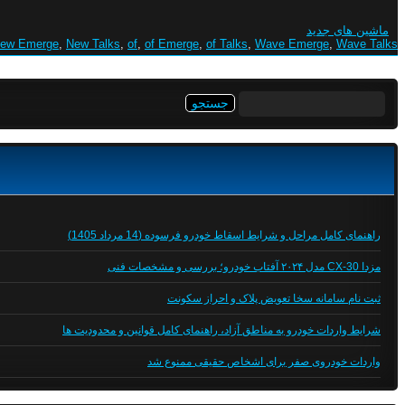
ماشین های جدید
ew Emerge
,
New Talks
,
of
,
of Emerge
,
of Talks
,
Wave Emerge
,
Wave Talks
جستجو
برای:
راهنمای کامل مراحل و شرایط اسقاط خودرو فرسوده (14 مرداد 1405)
مزدا CX-30 مدل ۲۰۲۴ آفتاب خودرو؛ بررسی و مشخصات فنی
ثبت نام سامانه سخا تعویض پلاک و احراز سکونت
شرایط واردات خودرو به مناطق آزاد، راهنمای کامل قوانین و محدودیت ها
واردات خودروی صفر برای اشخاص حقیقی ممنوع شد