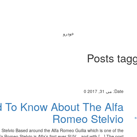
خودرو
Posts tag
Date:
می 31, 2017
0
d To Know About The Alfa
Romeo Stelvio
ه
telvio Based around the Alfa Romeo Guilia which is one of the
a Romeo Stelvio is Alfa’s first ever SUV – and with […] The post