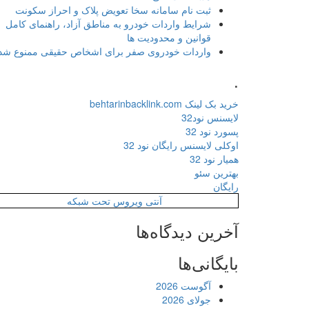
ثبت نام سامانه سخا تعویض پلاک و احراز سکونت
شرایط واردات خودرو به مناطق آزاد، راهنمای کامل
قوانین و محدودیت ها
واردات خودروی صفر برای اشخاص حقیقی ممنوع شد
.
خرید بک لینک behtarinbacklink.com
لایسنس نود32
پسورد نود 32
اوکلی لایسنس رایگان نود 32
همیار نود 32
بهترین سئو
رایگان
آنتی ویروس تحت شبکه
آخرین دیدگاه‌ها
بایگانی‌ها
آگوست 2026
جولای 2026