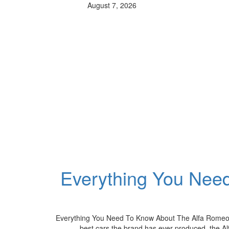
August 7, 2026
Everything You Nee
Everything You Need To Know About The Alfa Romeo S
best cars the brand has ever produced, the Alf