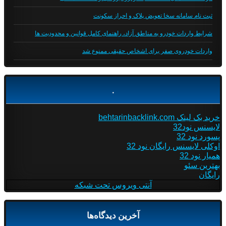
ثبت نام سامانه سخا تعویض پلاک و احراز سکونت
شرایط واردات خودرو به مناطق آزاد، راهنمای کامل قوانین و محدودیت ها
واردات خودروی صفر برای اشخاص حقیقی ممنوع شد
.
خرید بک لینک behtarinbacklink.com
لایسنس نود32
پسورد نود 32
اوکلی لایسنس رایگان نود 32
همیار نود 32
بهترین سئو
رایگان
آنتی ویروس تحت شبکه
آخرین دیدگاه‌ها