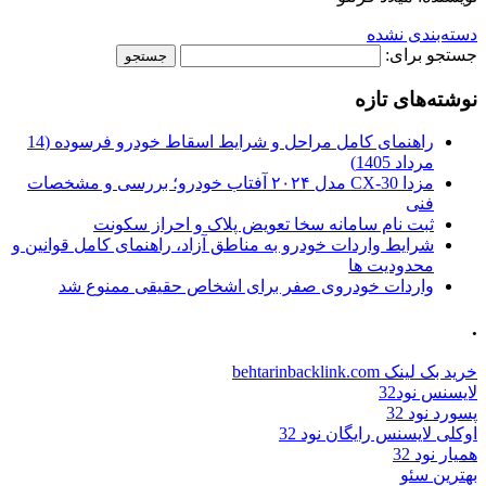
دسته‌بندی نشده
جستجو برای:
نوشته‌های تازه
راهنمای کامل مراحل و شرایط اسقاط خودرو فرسوده (14
مرداد 1405)
مزدا CX-30 مدل ۲۰۲۴ آفتاب خودرو؛ بررسی و مشخصات
فنی
ثبت نام سامانه سخا تعویض پلاک و احراز سکونت
شرایط واردات خودرو به مناطق آزاد، راهنمای کامل قوانین و
محدودیت ها
واردات خودروی صفر برای اشخاص حقیقی ممنوع شد
.
خرید بک لینک behtarinbacklink.com
لایسنس نود32
پسورد نود 32
اوکلی لایسنس رایگان نود 32
همیار نود 32
بهترین سئو