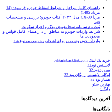
راهنمای کامل مراحل و شرایط اسقاط خودرو فرسوده (14
مرداد 1405)
مزدا CX-30 مدل ۲۰۲۴ آفتاب خودرو؛ بررسی و مشخصات
فنی
ثبت نام سامانه سخا تعویض پلاک و احراز سکونت
شرایط واردات خودرو به مناطق آزاد، راهنمای کامل قوانین و
محدودیت ها
واردات خودروی صفر برای اشخاص حقیقی ممنوع شد
.
خرید بک لینک behtarinbacklink.com
لایسنس نود32
پسورد نود 32
اوکلی لایسنس رایگان نود 32
همیار نود 32
بهترین سئو
رایگان
آخرین دیدگاه‌ها
بایگانی‌ها