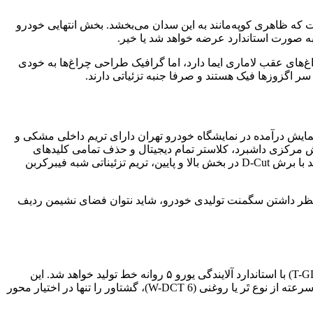
ر جلو تا سیستم روشنایی عقب امتداد یافته و شیب سقف از ستون C به اندازه‌ای ملایم است که ظاهری کوپه‌مانند به این سدان می‌بخشد. بخش انتهایی خودرو
ه صورت استاندارد عرضه خواهد شد یا خیر.
ی عقب لاماری ایما دارد، اما گرافیک طراحی چراغ‌ها به خودی
ر اگزوزها فیک هستند و صرفا جنبه تزئیاتی دارند.
 نمایش درآمده در نمایشگاه خودرو تهران دارای تریم داخلی مشکی و
خش مرکزی داشبرد، کلاستر تمام دیجیتال و حذف تمامی کلید‌های
کنترلی مکانیکی از روی داشبرد، حس و حال آینده‌نگرانه به خوبی به کابین آن تزریق شده است. سوم آن که غربیلک فرمان دوشاخه مربع‌مانند با برش D-Cut در بخش بالا و پایین، تریم تزئیناتی شبه فیبرکربن
 در نظر داشتن سگمنت تولیدی خودرو، شاید نتوان فضای نشیمن ردیف
لاماری اکو در بازار ایران از نوع بنزینی و با پیشرانه ۱.۵ لیتری مجهز به سیستم‌های پرخوران توربوشارژر و پاشش سوخت تزریق مستقیم (T-GDI) با استاندارد آلایندگی یورو ۵ روانه خط تولید خواهد شد. این
سدان سایز کوچک از دیدگاه توان و گشتاور خروجی پیشرانه در جایگاه قابل احترامی قرار می‌گیرد و با تجهیز به گیربکس دو کلاچ اتوماتیک ۶ سرعته از نوع تَر یا روغنی (6 W-DCT)، گشتاور را تنها در اختیار محور