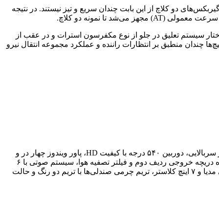
بکس‌های دو کلاچ از این بابت چندان سریع و تیز نیستند. در نتیجه
اختار سیستم تعلیق در جلو از نوع مکفرسون استرات و در عقب از
چ‌ها چندان منطبق بر انتظارات راننده و عملکرد مجموعه انتقال نیرو
در نتیجه سیستم کمک ترمز هیدرولیکی، رادار نقطه کور، نظارت بر فشار باد تایرها، کنترل پایداری و دینامیکی خودرو، اتوهلد، کمک حرکت در سربالایی، دوربین ۵۴۰ درجه با کیفیت HD، پاور ویندوز چهار در و
سانروف، ورود و استارت بدون کلید، هشدار خروج از پارک، فرمان و ترمز پارک برقی، سنسور باران، سیستم تهویه مطبوع اتوماتیک به همراه دریچه خروجی ردیف دوم و فیلتر تصفیه هوا، سیستم صوتی با ۶
بلندگو، شارژر بی‌سیم تلفن همراه، صندلی راننده و شاگرد با تنظیم برقی، سیستم رونشایی تمام LED با سنسور نور، نمایشگر ۱۳ اینچ مولتی مدیا و ۷ اینچ کلاستر، تریم چرمی صندلی‌ها با تریم دو رنگ و حالت