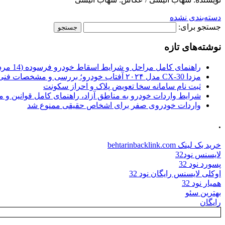
دسته‌بندی نشده
جستجو برای:
نوشته‌های تازه
راهنمای کامل مراحل و شرایط اسقاط خودرو فرسوده (14 مرداد 1405)
مزدا CX-30 مدل ۲۰۲۴ آفتاب خودرو؛ بررسی و مشخصات فنی
ثبت نام سامانه سخا تعویض پلاک و احراز سکونت
شرایط واردات خودرو به مناطق آزاد، راهنمای کامل قوانین و 
واردات خودروی صفر برای اشخاص حقیقی ممنوع شد
.
خرید بک لینک behtarinbacklink.com
لایسنس نود32
پسورد نود 32
اوکلی لایسنس رایگان نود 32
همیار نود 32
بهترین سئو
رایگان