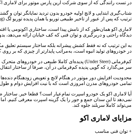
در تست رانندگی که از سوی شرکت آرین پارس موتور برای لاماری اک
ترتیب که پس از عبور از تاخیر طبیعی توربو یا همان پدیده توربو لگ (Turbo Lag)، کشش لاماری اکو با تکیه بر گیربکس دو کلاچ ۶ سرعت از نوع تر یا روغنی (6 W-DCT)، بسیار قابل توجه است.
لاماری اکو همان‌طور که از نامش پیدا است، ساختاری اکونومی یا اقت
دیدگاه راحتی و دربرگیری و توان فنی که کف خیابان ارائه می‌دهد، بدو
به این ترتیب که نه فقط کشش پیشرانه بلکه ساختار سیستم تعلیق مکف
در خودروهای تولید انبوه است، به‌مراتب پایدارتر از چیزی که بر روی 
کم‌فرمانی (Under Steer) پدیده‌ای کاملا طبیعی د
سر می‌گذارد که گویی پدیده کم‌فرمانی در آن، صرفا از ساختار انتقال نیرو پیشرانه جلو و متحرک جلو ( FF ) آن نشات می‌
محدودیت افزایش دور موتور در هنگام لانچ و تعویض زودهنگام دنده‌‌ها
تمامی خودروهای مدرن امروزی است که با نیت افزایش دوام و طول عم
آیا لاماری اکو یک خودرو اسپرت تمام‌عیار است؟ قطعا خیر. ساختار 
می‌تواند کاملا سربلند جلوه کند.
مزایای لاماری اکو
+ توان فنی مناسب