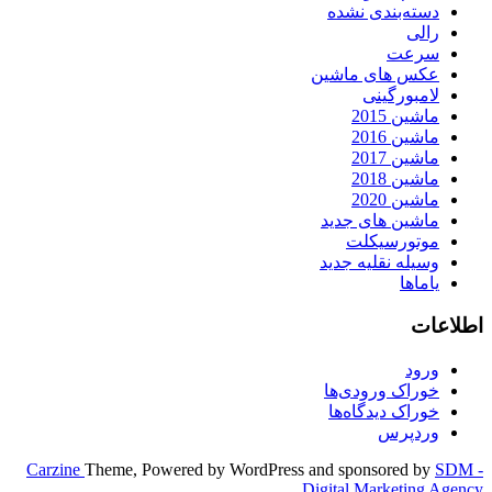
دسته‌بندی نشده
رالی
سرعت
عکس های ماشین
لامبورگینی
ماشین 2015
ماشین 2016
ماشین 2017
ماشین 2018
ماشین 2020
ماشین های جدید
موتورسیکلت
وسیله نقلیه جدید
یاماها
اطلاعات
ورود
خوراک ورودی‌ها
خوراک دیدگاه‌ها
وردپرس
Carzine
Theme, Powered by WordPress and sponsored by
SDM -
Digital Marketing Agency