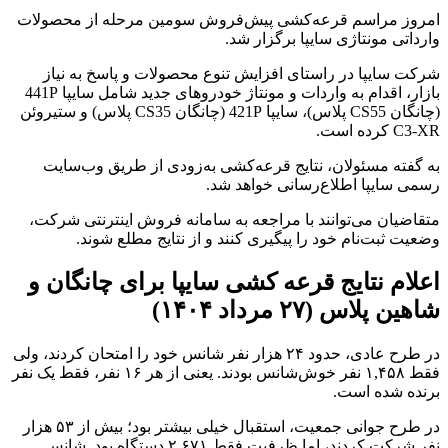
امروز مراسم قرعه‌کشی پیش‌فروش سومین مرحله از محصولات
وارداتی مونتاژی سایپا برگزار شد.
شرکت سایپا در راستای افزایش تنوع محصولات و پاسخ به نیاز
بازار، اقدام به واردات و مونتاژ خودروهای جدید شامل سایپا 441P
(چانگان CS55 پلاس)، سایپا 421P (چانگان CS35 پلاس) و ستیروئن
C3-XR کرده است.
به گفته مسئولان، نتایج قرعه‌کشی به‌زودی از طریق وب‌سایت
رسمی سایپا اطلاع‌رسانی خواهد شد.
متقاضیان می‌توانند با مراجعه به سامانه فروش اینترنتی شرکت،
وضعیت ثبت‌نام خود را پیگیری کنند و از نتایج مطلع شوند.
اعلام نتایج قرعه کشی سایپا برای چانگان و
شاهین پلاس (۲۷ مرداد ۱۴۰۴)
در طرح عادی، حدود ۲۴ هزار نفر شانس خود را امتحان کردند، ولی
فقط ۱,۴۵۸ نفر خوش‌شانس بودند. یعنی از هر ۱۶ نفر، فقط یک نفر
برنده شده است.
در طرح جوانی جمعیت، استقبال خیلی بیشتر بود؛ بیش از ۵۳ هزار
نفر شرکت کردند، اما ظرفیت فقط ۲,۶۷۱ دستگاه بود. شانس