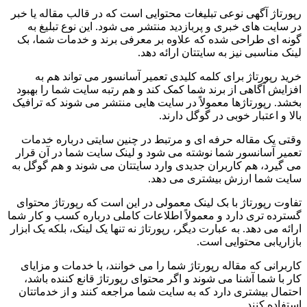
رپورتاژ آگهی نوعی تبلیغات محتوایی است که در قالب مقاله یا خبر
در سایت های خبری و پربازدید منتشر می شود. این نوع تبلیغ به
گونه ای طراحی شده که علاوه بر معرفی برند و خدمات شما، بک
لینک مناسبی نیز به سایتتان ارائه دهد.
خرید رپورتاژ برای کلمه کلیدی تعمیر آسانسور می تواند هم به
افزایش آگاهی از برند شما کمک کند و هم رتبه سایت شما را بهبود
بخشد. رپورتاژها معمولاً در سایت هایی منتشر می شوند که ترافیک
بالا و اعتبار خوبی در گوگل دارند.
وقتی یک مقاله حرفه ای و مرتبط در چنین سایتی درباره خدمات
تعمیر آسانسور شما نوشته می شود و لینک سایت شما در آن قرار
می گیرد، هم کاربران جدیدی وارد سایتتان می شوند و هم گوگل به
سایت شما ارزش بیشتری می دهد.
تفاوت رپورتاژ با بک لینک معمولی در این است که رپورتاژ محتوای
گسترده تری دارد و معمولاً اطلاعات کاملی درباره کسب و کار شما
ارائه می دهد. به عبارت دیگر، رپورتاژ نه تنها یک لینک، بلکه یک ابزار
بازاریابی محتوایی است.
کاربرانی که مقاله رپورتاژ شما را می خوانند، با خدمات و مزایای
کار با شما آشنا می شوند و اگر محتوای رپورتاژ قانع کننده باشد،
احتمال بیشتری دارد که به سایت شما مراجعه کنند و از خدماتتان
استفاده کنند.