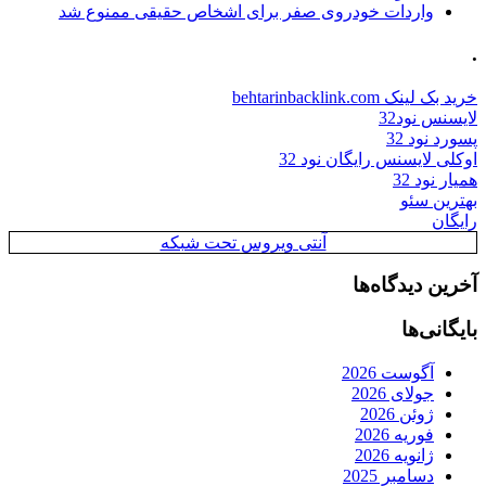
واردات خودروی صفر برای اشخاص حقیقی ممنوع شد
.
خرید بک لینک behtarinbacklink.com
لایسنس نود32
پسورد نود 32
اوکلی لایسنس رایگان نود 32
همیار نود 32
بهترین سئو
رایگان
آنتی ویروس تحت شبکه
آخرین دیدگاه‌ها
بایگانی‌ها
آگوست 2026
جولای 2026
ژوئن 2026
فوریه 2026
ژانویه 2026
دسامبر 2025