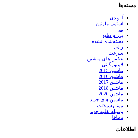
دسته‌ها
آ او دی
استون مارتین
بنز
بی ام دبلیو
دسته‌بندی نشده
رالی
سرعت
عکس های ماشین
لامبورگینی
ماشین 2015
ماشین 2016
ماشین 2017
ماشین 2018
ماشین 2020
ماشین های جدید
موتورسیکلت
وسیله نقلیه جدید
یاماها
اطلاعات