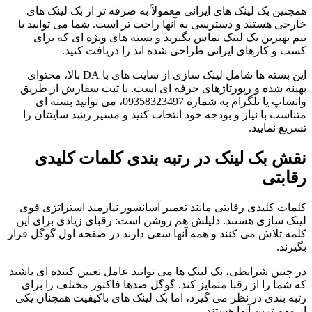
همچنین بک لینک های ایرانی معمولاً به صرفه تر از بک لینک های
خارجی هستند و دسترسی به آنها راحت تر است. شما می توانید با
تیم بهترین بک لینک تماس بگیرید و بسته های ویژه ای که برای
کسب و کارهای ایرانی طراحی شده اند را دریافت کنید.
این بسته ها شامل لینک سازی از سایت های با DA بالا، محتوای
بهینه شده و رپورتاژهای حرفه ای است. با ثبت سفارش از طریق
واتساپ یا تلگرام به شماره 09358323497، می توانید بسته ای
متناسب با نیاز و بودجه خود انتخاب کنید و مسیر رشد سایتتان را
تسریع نمایید.
نقش بک لینک در رتبه بندی کلمات کلیدی
رقابتی
کلمات کلیدی رقابتی مانند تعمیر آسانسور نیازمند استراتژی قوی
لینک سازی هستند. دلیلش هم روشن است: رقبای زیادی برای این
کلمه تلاش می کنند و همه آنها سعی دارند در صفحه اول گوگل قرار
بگیرند.
در چنین شرایطی، بک لینک ها می توانند عامل تعیین کننده ای باشند
که شما را از رقبا متمایز کند. گوگل صدها فاکتور مختلف را برای
رتبه بندی در نظر می گیرد، اما بک لینک های باکیفیت همچنان یکی
از مهم ترین آنها هستند.