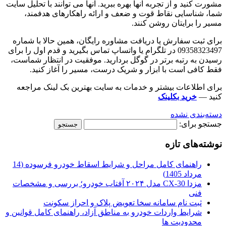
مشورت کنید و از تجربه آنها بهره ببرید. آنها می توانند با تحلیل سایت
شما، شناسایی نقاط قوت و ضعف و ارائه راهکارهای هدفمند،
مسیر را برایتان روشن کنند.
برای ثبت سفارش یا دریافت مشاوره رایگان، همین حالا با شماره
09358323497 در تلگرام یا واتساپ تماس بگیرید و قدم اول را برای
رسیدن به رتبه برتر در گوگل بردارید. موفقیت در انتظار شماست،
فقط کافی است با ابزار و شریک درست، مسیر را آغاز کنید.
برای اطلاعات بیشتر و خدمات به سایت بهترین بک لینک مراجعه
کنید —
خرید بکلینک
دسته‌بندی نشده
جستجو برای:
نوشته‌های تازه
راهنمای کامل مراحل و شرایط اسقاط خودرو فرسوده (14
مرداد 1405)
مزدا CX-30 مدل ۲۰۲۴ آفتاب خودرو؛ بررسی و مشخصات
فنی
ثبت نام سامانه سخا تعویض پلاک و احراز سکونت
شرایط واردات خودرو به مناطق آزاد، راهنمای کامل قوانین و
محدودیت ها