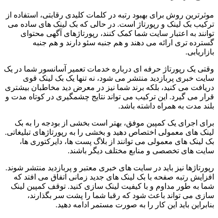
موثرترین روش برای بهبود رتبه در کلمات کلیدی رقابتی، استفاده از
ترکیب بک لینک و رپورتاژ است. در حالی که بک لینک های ساده می
توانند به اعتبار سایت شما کمک کنند، رپورتاژهای آگهی محتوای
گسترده تری ارائه می دهند و هم جنبه سئو دارند و هم جنبه
بازاریابی.
وقتی یک رپورتاژ حرفه ای درباره خدمات تعمیر آسانسور شما در یک
سایت خبری پربازدید منتشر می شود، نه تنها یک بک لینک قوی
دریافت می کنید، بلکه برند شما نیز در معرض دید مخاطبان بیشتری
قرار می گیرد. این ترکیب می تواند نتایج چشمگیری در کوتاه مدت و
بلند مدت به همراه داشته باشد.
برای اجرای یک کمپین موفق، بهتر است بخشی از بودجه را به بک
لینک های معمولی اختصاص دهید و بخشی را به رپورتاژهای تبلیغاتی.
بک لینک های معمولی می توانند از بلاگ پست ها، دایرکتوری ها،
سایت های تخصصی و منابع مختلف دیگر باشند.
رپورتاژها نیز باید در سایت های خبری معتبر و پربازدید منتشر شوند.
افزایش رتبه صفحه با بک لینک های جدید زمانی اتفاق می افتد که
شما به طور مداوم و با کیفیت لینک سازی کنید. توقف کمپین لینک
سازی می تواند باعث شود که رقبا شما را پشت سر بگذارند،
بنابراین باید این کار را به صورت مستمر ادامه دهید.