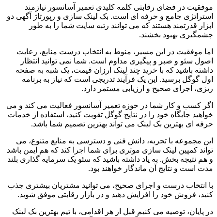
موفقیت در فضای رقابتی کلمه کلیدی تعمیر آسانسور نیازمند
استراتژی جامع و حرفه ای است. بک لینک سازی و رپورتاژ آگهی دو
ابزار قدرتمند هستند که می توانند رتبه سایت شما را به طور
چشمگیری بهبود بخشند.
اما موفقیت در این مسیر، منوط به انتخاب درست منابع، رعایت
اصول سئو و صبر و پیگیری مداوم است. شما نمی توانید انتظار
داشته باشید که با خرید چند لینک ارزان قیمت، یک شبه به صفحه
اول گوگل برسید. این یک فرآیند تدریجی است که نیاز به برنامه
ریزی، اجرای صحیح و ارزیابی مستمر دارد.
اگر کسب و کار شما در حوزه تعمیر آسانسور فعالیت می کند و می
خواهید جایگاه خود را در نتایج گوگل تقویت کنید، استفاده از خدمات
حرفه ای بهترین بک لینک می تواند بهترین تصمیم شما باشد.
این مجموعه با تجربه، دانش فنی و دسترسی به منابع متنوع، می
تواند کمپین لینک سازی موثری برای شما اجرا کند که هم ایمن باشد
و هم نتیجه بخش. به یاد داشته باشید که سئو یک سرمایه گذاری بلند
مدت است و نتایج آن ماندگار خواهند بود.
با انتخاب درست و اجرای صحیح، می توانید مشتریان بیشتری جذب
کنید، فروش خود را افزایش دهید و در بازار رقابتی موفق شوید.
در پایان، توصیه می کنیم قبل از هر اقدامی، با تیم بهترین بک لینک