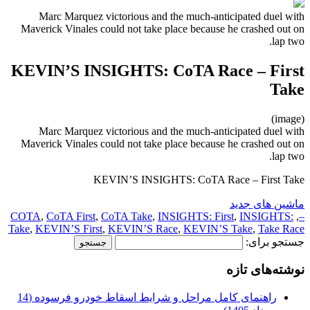
Marc Marquez victorious and the much-anticipated duel with
Maverick Vinales could not take place because he crashed out on
lap two.
KEVIN’S INSIGHTS: CoTA Race – First
Take
(image)
Marc Marquez victorious and the much-anticipated duel with
Maverick Vinales could not take place because he crashed out on
lap two.
KEVIN’S INSIGHTS: CoTA Race – First Take
ماشین های جدید
COTA
,
CoTA First
,
CoTA Take
,
INSIGHTS: First
,
INSIGHTS:
,
–
Take
,
KEVIN’S First
,
KEVIN’S Race
,
KEVIN’S Take
,
Take Race
جستجو برای:
نوشته‌های تازه
راهنمای کامل مراحل و شرایط اسقاط خودرو فرسوده (14