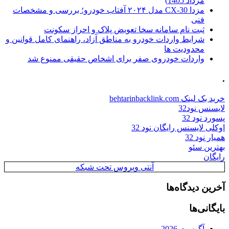
مرداد 1405)
مزدا CX-30 مدل ۲۰۲۴ آفتاب خودرو؛ بررسی و مشخصات
فنی
ثبت نام سامانه سخا تعویض پلاک و احراز سکونت
شرایط واردات خودرو به مناطق آزاد، راهنمای کامل قوانین و
محدودیت ها
واردات خودروی صفر برای اشخاص حقیقی ممنوع شد
.
خرید بک لینک behtarinbacklink.com
لایسنس نود32
پسورد نود 32
اوکلی لایسنس رایگان نود 32
همیار نود 32
بهترین سئو
رایگان
آنتی ویروس تحت شبکه
آخرین دیدگاه‌ها
بایگانی‌ها
آگوست 2026