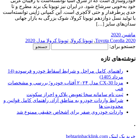
خودروسازی است که از شرق آسیا توانسته‌است با رقیبان غربی
خود به‌خوبی سرشاخ شود. در ایران نیز تویوتا یک برند مطرح و تا
حدی پرطرفدار و حتی لاکچری است. این کمپانی ژاپنی توانسته‌است
با تولید نسل دوازدهم تویوتا کرولا، شوک بزرگی به بازار جهانی
سدان‌های سایز […]
ماشین 2020
Toyota Corolla 2020
,
تویوتا کرولا
,
تویوتا کرولا مدل 2020
جستجو برای:
نوشته‌های تازه
راهنمای کامل مراحل و شرایط اسقاط خودرو فرسوده (14
مرداد 1405)
مزدا CX-30 مدل ۲۰۲۴ آفتاب خودرو؛ بررسی و مشخصات
فنی
ثبت نام سامانه سخا تعویض پلاک و احراز سکونت
شرایط واردات خودرو به مناطق آزاد، راهنمای کامل قوانین و
محدودیت ها
واردات خودروی صفر برای اشخاص حقیقی ممنوع شد
.
خرید بک لینک behtarinbacklink.com