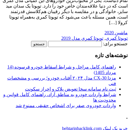
تمام دنیاست. یکی از محبوب‌ترین خودروهای این کمپانی مدل کمری
است که در دنیا علاقه‌مندان خاص خود را دارد. تویوتا یک سدان مید
سایز، خانوادگی و در مقایسه با دیگر رقیبان هم‌کلاسش قدرتمند
است، همین مسئله باعث می‌شود که تویوتا کمری به‌همراه تویوتا
کرولا […]
ماشین 2020
تویوتا کمری
,
تویوتا کمری مدل 2019
جستجو برای:
نوشته‌های تازه
راهنمای کامل مراحل و شرایط اسقاط خودرو فرسوده (14
مرداد 1405)
مزدا CX-30 مدل ۲۰۲۴ آفتاب خودرو؛ بررسی و مشخصات
فنی
ثبت نام سامانه سخا تعویض پلاک و احراز سکونت
شرایط واردات خودرو به مناطق آزاد، راهنمای کامل قوانین و
محدودیت ها
واردات خودروی صفر برای اشخاص حقیقی ممنوع شد
.
خرید بک لینک behtarinbacklink.com