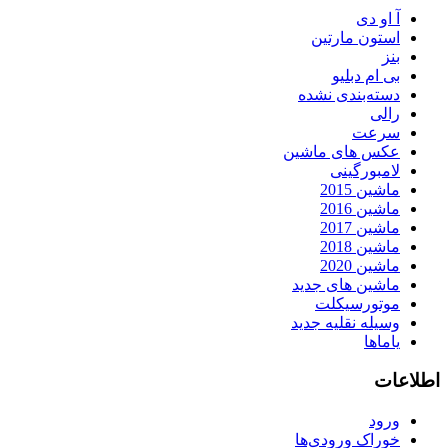
آ او دی
استون مارتین
بنز
بی ام دبلیو
دسته‌بندی نشده
رالی
سرعت
عکس های ماشین
لامبورگینی
ماشین 2015
ماشین 2016
ماشین 2017
ماشین 2018
ماشین 2020
ماشین های جدید
موتورسیکلت
وسیله نقلیه جدید
یاماها
اطلاعات
ورود
خوراک ورودی‌ها