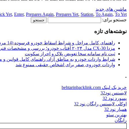
ماشین های جدید
ck Yet
,
Enter
,
Prepares Again
,
Prepares Yet
,
Station
,
To Again
,
To Yet
جستجو برای:
نوشته‌های تازه
راهنمای کامل مراحل و شرایط اسقاط خودرو فرسوده (14 مرداد 1405)
مزدا CX-30 مدل ۲۰۲۴ آفتاب خودرو؛ بررسی و مشخصات فنی
ثبت نام سامانه سخا تعویض پلاک و احراز سکونت
شرایط واردات خودرو به مناطق آزاد، راهنمای کامل قوانین و 
واردات خودروی صفر برای اشخاص حقیقی ممنوع شد
.
خرید بک لینک behtarinbacklink.com
لایسنس نود32
پسورد نود 32
اوکلی لایسنس رایگان نود 32
همیار نود 32
بهترین سئو
رایگان