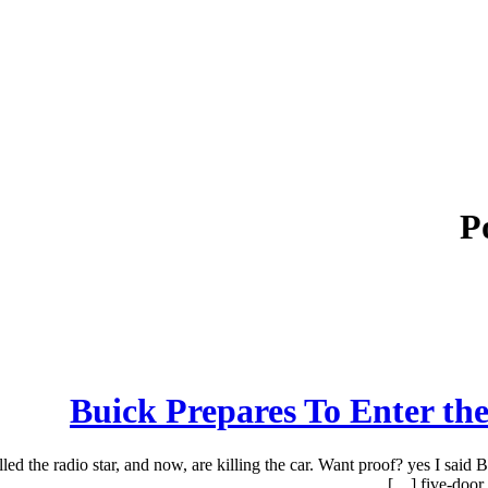
P
Buick Prepares To Enter th
he radio star, and now, are killing the car. Want proof? yes I said Bui
five-door 