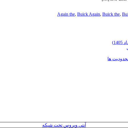
Again the
,
Buick Again
,
Buick the
,
Bui
محدودیت ها
آنتی ویروس تحت شبکه