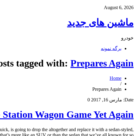
August 6, 2026
ماشین های جدید
خودرو
برگه نمونه
osts tagged with:
Prepares Again
Home
/
Prepares Again
Date:
مارس 16, 2017
0
e Station Wagon Game Yet Again
ck, is going to drop the altogether and replace it with a sedan-styled,
that’s more like an SUV or than the sedan that we’ve all known for so […]