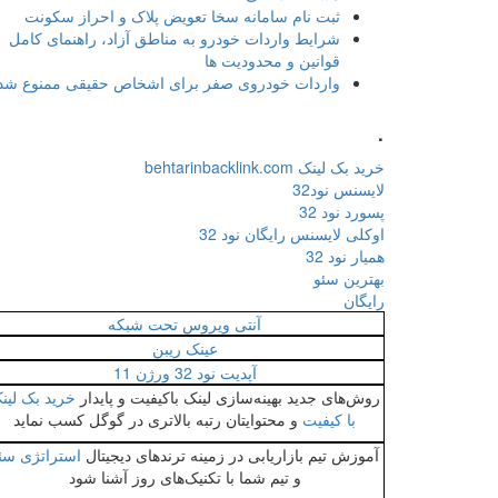
ثبت نام سامانه سخا تعویض پلاک و احراز سکونت
شرایط واردات خودرو به مناطق آزاد، راهنمای کامل
قوانین و محدودیت ها
واردات خودروی صفر برای اشخاص حقیقی ممنوع شد
.
خرید بک لینک behtarinbacklink.com
لایسنس نود32
پسورد نود 32
اوکلی لایسنس رایگان نود 32
همیار نود 32
بهترین سئو
رایگان
آنتی ویروس تحت شبکه
عینک ریبن
آپدیت نود 32 ورژن 11
روش‌های جدید بهینه‌سازی لینک باکیفیت و پایدار
خرید بک لین
با کیفیت
و محتوایتان رتبه بالاتری در گوگل کسب نماید
آموزش تیم بازاریابی در زمینه ترندهای دیجیتال
استراتژی سئ
و تیم شما با تکنیک‌های روز آشنا شود