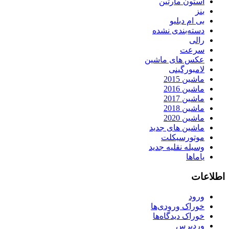
استون مارتین
بنز
بی ام دبلیو
دسته‌بندی نشده
رالی
سرعت
عکس های ماشین
لامبورگینی
ماشین 2015
ماشین 2016
ماشین 2017
ماشین 2018
ماشین 2020
ماشین های جدید
موتورسیکلت
وسیله نقلیه جدید
یاماها
اطلاعات
ورود
خوراک ورودی‌ها
خوراک دیدگاه‌ها
وردپرس