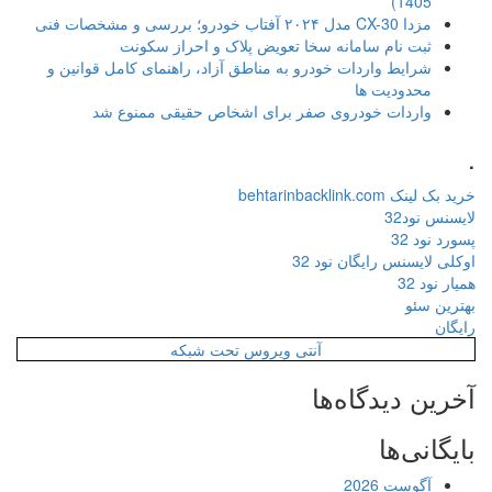
1405)
مزدا CX-30 مدل ۲۰۲۴ آفتاب خودرو؛ بررسی و مشخصات فنی
ثبت نام سامانه سخا تعویض پلاک و احراز سکونت
شرایط واردات خودرو به مناطق آزاد، راهنمای کامل قوانین و
محدودیت ها
واردات خودروی صفر برای اشخاص حقیقی ممنوع شد
.
خرید بک لینک behtarinbacklink.com
لایسنس نود32
پسورد نود 32
اوکلی لایسنس رایگان نود 32
همیار نود 32
بهترین سئو
رایگان
آنتی ویروس تحت شبکه
آخرین دیدگاه‌ها
بایگانی‌ها
آگوست 2026