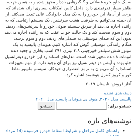
به یک جلوپنجره عضلانی و گلگیرهایی باددار مجهز شده و به همین جهت،
ظاهر بسیار قدرتمندی دارد. داخل کابین امکانات بسیاری ارائه شده‌اند که
برخی از آن‌ها، این خودرو را به یک مدل خانوادگی عالی تبدیل می‌کنند. از
ان جمله می‌توانیم به ظرفیت هشت سرنشین، یک سیستم ارتباطی که به
راننده اجازه می‌دهد از طریق سیستم صوتی خودرو با سرنشین‌های ردیف
دوم و سوم صحبت کند و یک حالت خواب عقب که به راننده اجازه می‌دهد
بدون این که صدای موسیقی به صندلی‌های ردیف دوم و سوم برسد،
هنگام رانندگی موسیقی گوش کند اشاره کنیم. هیوندای پالیسید به یک
موتور شش سیلندر خورجینی ۳.۸ لیتری ۲۹۱ اسب بخاری و جعبه دنده
اتومات ۸ دنده مجهز شده است. مدل‌های استاندارد این خودرو دیفرانسیل
جلو بوده و آپشن دو دیفرانسیل نیز برای آن وجود دارد. از مهم تجهیزات
استاندارد آن می‌توان به ترمز اضطراری خودکار، سیستم مانیتور نقاط
کور و کروز کنترل هوشمند اشاره کرد.
آغاز فروش: تابستان ۲۰۱۹
دسته‌بندی نشده
پالیسید مدل ۲۰۲۰
,
هیوندای
,
هیوندای پالیسید مدل ۲۰۲۰
جستجو برای:
نوشته‌های تازه
راهنمای کامل مراحل و شرایط اسقاط خودرو فرسوده (14 مرداد