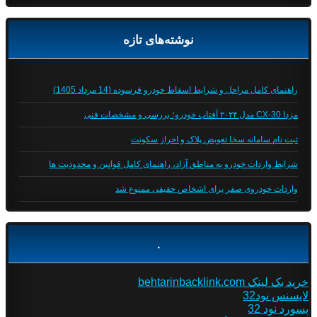
نوشته‌های تازه
راهنمای کامل مراحل و شرایط اسقاط خودرو فرسوده (14 مرداد 1405)
مزدا CX-30 مدل ۲۰۲۴ آفتاب خودرو؛ بررسی و مشخصات فنی
ثبت نام سامانه سخا تعویض پلاک و احراز سکونت
شرایط واردات خودرو به مناطق آزاد، راهنمای کامل قوانین و محدودیت ها
واردات خودروی صفر برای اشخاص حقیقی ممنوع شد
.
خرید بک لینک behtarinbacklink.com
لایسنس نود32
پسورد نود 32