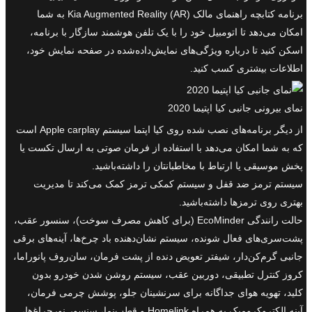
برنامه کتابچه راهنمای مالک Kia Augmented Reality (AR) به شما
امکان می‌دهد تا اتومبیل خود را با یک تلفن‌ هوشمند سازگار با برنامه،
اسکن کنید تا درباره ویژگی‌های نمایش‌داده‌شده در صفحه نمایش خود،
اطلاعات بیشتری کسب کنید.
نمای بیرونی جانبی کیا اپتیما 2020
از دیگر برنامه‌های نصب شده روی کیا اپتما سیستم Apple carplay است
که به شما امکان می‌دهد با استفاده از فرمان صوتی به ارسال تکست یا
پخش موسیقی یا ارتباط با مخاطبانتان را داشته‌باشید.
سیستم ترمز ضد قفل و سیستم کمکی ترمز کمک می‌کند تا مدیریت
بهتری روی ترمزها داشته‌باشید.
حالت رانندگی EcoMinder (برای کاهش مصرف سوخت)، سنسور عقب،
پشت‌سری‌های فعال شونده، سیستم نشان‌دهنده باد چرخ‌ها، آینه‌های برقی
جانبی گرم‌کن‌دار، شیفتر تعویض دنده از پشت فرمان، سان‌روف پانوراما،
کروز کنترل تطبیقی، دوربین عقب، سیستم روشن شدن خودرو بدون
کلید، تهویه هوای جداگانه برای سرنشینان جلو، پوشش چرمی فرمان،
آینه الکتروکرومیک به همراه Homelink و قطب‌نما، سنسور نورچراغ‌ها،