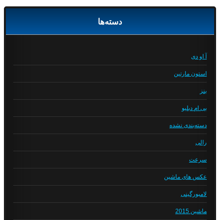
دسته‌ها
آ او دی
استون مارتین
بنز
بی ام دبلیو
دسته‌بندی نشده
رالی
سرعت
عکس های ماشین
لامبورگینی
ماشین 2015