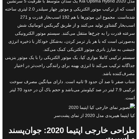
مدل Kia Optima Hybrid 2020 یک سدان متوسط با ظرفیت 5 سرنشین
است که از ترکیب موتور الکتریکی و موتور چهار سیلندر 2.0 لیتری ساخته
شده‌است. مجموع این موتورها با هم 192 اسب‌بخار قدرت و 271
اسب‌بخار گشتاور تولید می‌کنند و از طریق گیربکس اتوماتیک شش
سرعته قدرت را به چرخ‌ها منتقل می‌کنند. سیستم موتور الکترونیکی
به‌صورتی‌ است که با هر بار ترمز کردن، به‌شکل خودکار با ذخیره انرژی
جنبشی به شارژ باتری موتور الکتریکی کمک می‌کند.
سیستم ترکیبی کاملا موازی کیا، یک موتور الکتریکی را با یک موتور بنزینی
جداگانه ترکیب می‌کند تا انرژی بهینه برای رانندگی راحت‌تر در اختیار
مصرف‌کننده باشد.
شتاب صفر تا صد آن حدود 9 ثانیه است. دارای میانگین مصرف سوخت
ترکیبی 7.9 لیتر در صد کیلومتر می‌باشد و حجم باک آن در حدود 70 لیتر
است.
کیا اپتیما هیبریدی مدل 2020 از نمای پشت‌سر
طراحی خارجی اپتیما 2020: جوان‌پسند
و اسپرت