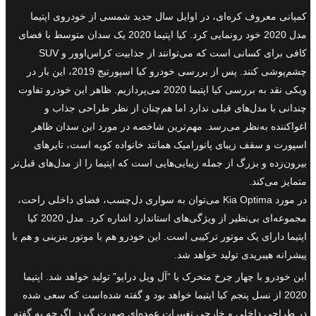
کمپانی معروف کره‌ای، در اوایل سال جدید شمسی از خودروی اپتیما
مدل 2020 خود رونمایی کرد. کیا اپتیما 2020 یک سدان متوسط با فضای
کافی برای کسانی است که می‌توانند از جذابیت کراس‌اوور و SUV
چشم‌پوشی کنند. پس از بررسی خودرو کیا اسپورتیج 2019، این بار در
ویکی نقد به بررسی کیا اپتیما 2020 می‌پردازیم. ظاهر این خودرو تفاوت
چندانی با مدل‌های قبلی ندارد اما هم‌چنان از نظر طراحی جذاب و
اغوا‌کننده به‌نظر می‌رسد. مهم‌ترین شاخصه در مورد این سدان ظاهر
اسپورت و سقف زیبای پانورامیک همانند خانواده کوپه است، تایرهای
بیرون‌زده و بزرگ از جمله زیبایی‌هایی است که اپتیما را از مدل‌های قبل‌تر
متمایز می‌کند.
در مورد Kia Optima می‌توان به سواری دل‌چسب، فضای داخلی راحت،
مجموعه‌ای بی‌نظیر از ویژگی‌های استاندارد اشاره کرد. مدل 2020 کیا
اپتیما دارای یک موتور ترکیبی است. این خودرو هم با موتور بنزینی و هم با
پیشرانه هیبریدی تولید خواهد شد.
این خودرو با چهار چرخ متحرک یا “آل ویل درایو” تولید خواهد شد. اپتیما
2020 از نسل پنجم کیا اپتیما خواهد بود و گفته‌ شده‌است که سعی شده
در طراحی داخلی و خارجی تغییرات عمده‌ای صورت گیرد. اگرچه به گفته