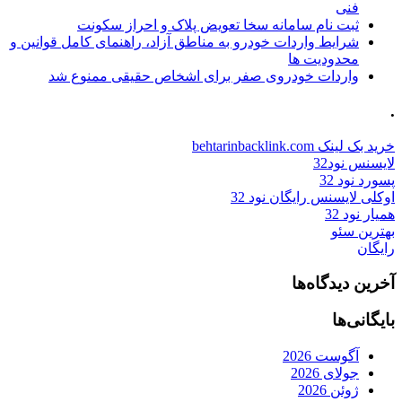
فنی
ثبت نام سامانه سخا تعویض پلاک و احراز سکونت
شرایط واردات خودرو به مناطق آزاد، راهنمای کامل قوانین و
محدودیت ها
واردات خودروی صفر برای اشخاص حقیقی ممنوع شد
.
خرید بک لینک behtarinbacklink.com
لایسنس نود32
پسورد نود 32
اوکلی لایسنس رایگان نود 32
همیار نود 32
بهترین سئو
رایگان
آخرین دیدگاه‌ها
بایگانی‌ها
آگوست 2026
جولای 2026
ژوئن 2026