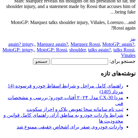
Marc Márquez reveals his thoughts on his preseason so far, the
shoulder injury, and a statement made by Rossi that accuses him of
being fake…
MotoGP: Marquez talks shoulder injury, Viñales, Lorenzo…and
Rossi again?
بنز
again? injury,
,
Marquez again?
,
Marquez Rossi
,
MotoGP: again?
,
MotoGP: injury,
,
MotoGP: Rossi
,
shoulder
,
talks again?
,
talks Rossi
,
Vinales
جستجو برای:
نوشته‌های تازه
راهنمای کامل مراحل و شرایط اسقاط خودرو فرسوده (14
مرداد 1405)
مزدا CX-30 مدل ۲۰۲۴ آفتاب خودرو؛ بررسی و مشخصات
فنی
ثبت نام سامانه سخا تعویض پلاک و احراز سکونت
شرایط واردات خودرو به مناطق آزاد، راهنمای کامل قوانین و
محدودیت ها
واردات خودروی صفر برای اشخاص حقیقی ممنوع شد