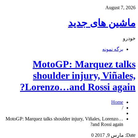
August 7, 2026
ماشین های جدید
خودرو
برگه نمونه
MotoGP: Marquez talks
shoulder injury, Viñales,
Lorenzo…and Rossi again?
Home
/
MotoGP: Marquez talks shoulder injury, Viñales, Lorenzo…
and Rossi again?
Date:
مارس 9, 2017
0